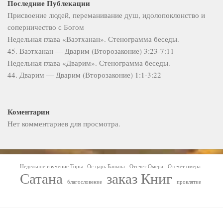
Последние Публекации
Присвоение людей, переманивание душ, идолопоклонство и
соперничество с Богом
Недельная глава «Ваэтханан». Стенограмма беседы.
45. Ваэтханан — Дварим (Второзаконие) 3:23-7:11
Недельная глава «Дварим». Стенограмма беседы.
44. Дварим — Дварим (Второзаконие) 1:1-3:22
Коментарии
Нет комментариев для просмотра.
Недельное изучение Торы
Ог царь Башана
Отсчет Омера
Отсчёт омера
Сатана
заказ Книг
благословение
проклятие