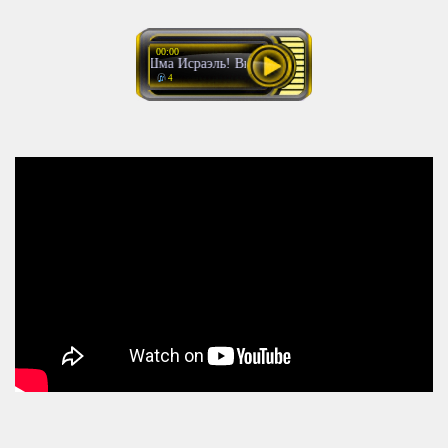
00:00
1 Шма Исраэль! Внутренние смыслы
4