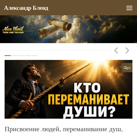
Александр Бленд
Перейти к содержимому
0
0
-
Присвоение людей, переманивание душ,
Н