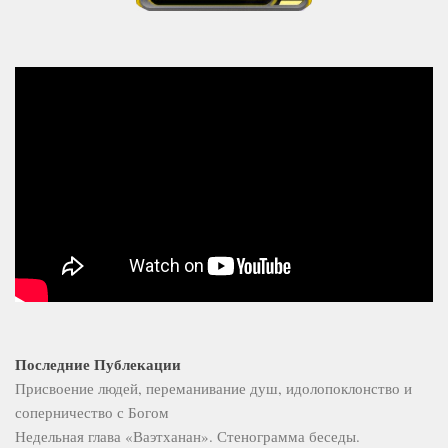
Последние Публекации
Присвоение людей, переманивание душ, идолопоклонство и
соперничество с Богом
Недельная глава «Ваэтханан». Стенограмма беседы.