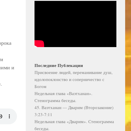
орока
ги
Последние Публекации
ними и
Присвоение людей, переманивание душ,
идолопоклонство и соперничество с
.
Богом
Недельная глава «Ваэтханан».
Стенограмма беседы.
45. Ваэтханан — Дварим (Второзаконие)
3:23-7:11
Недельная глава «Дварим». Стенограмма
беседы.