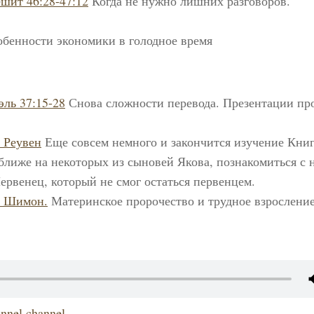
ешит 46:28-47:12
Когда не нужно лишних разговоров.
бенности экономики в голодное время
эль 37:15-28
Снова сложности перевода. Презентации пр
 Реувен
Еще совсем немного и закончится изучение Кни
лиже на некоторых из сыновей Якова, познакомиться с 
ервенец, который не смог остаться первенцем.
. Шимон.
Материнское пророчество и трудное взросление
nnel channel