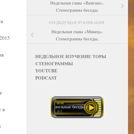
Недельная глава «Ваигаш».
Стенограмма беседы.
ся
ПРЕДЫДУЩАЯ ПУБЛИКАЦИЯ
Недельная глава «Микец».
2015
Стенограмма беседы.
ак
НЕДЕЛЬНОЕ ИЗУЧЕНИЕ ТОРЫ
СТЕНОГРАММЫ
YOUTUBE
PODCAST
е
00:00
Неправильные беседы вокруг книги Тания 2 (2)
 в
2
н