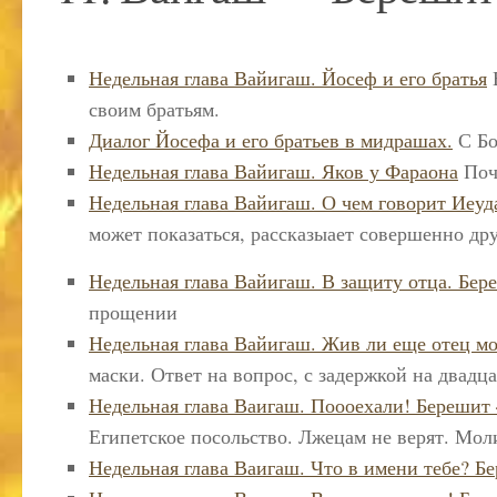
Недельная глава Вайигаш. Йосеф и его братья
Е
своим братьям.
Диалог Йосефа и его братьев в мидрашах.
С Бо
Недельная глава Вайигаш. Яков у Фараона
Поч
Недельная глава Вайигаш. О чем говорит Иеуд
может показаться, рассказыает совершенно др
Недельная глава Вайигаш. В защиту отца. Бер
прощении
Недельная глава Вайигаш. Жив ли еще отец мо
маски. Ответ на вопрос, с задержкой на двадца
Недельная глава Ваигаш. Поооехали! Берешит 
Египетское посольство. Лжецам не верят. Мол
Недельная глава Ваигаш. Что в имени тебе? Бе