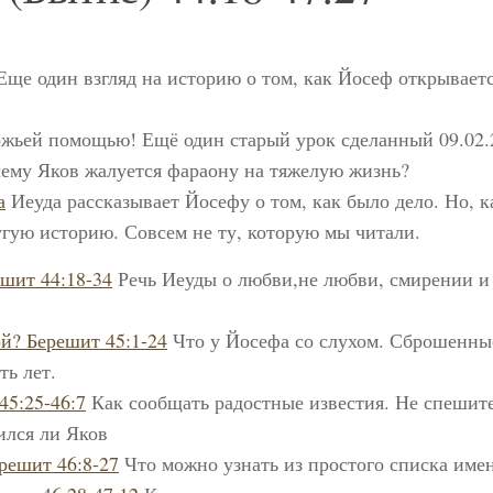
ще один взгляд на историю о том, как Йосеф открывает
жьей помощью! Ещё один старый урок сделанный 09.02.
ему Яков жалуется фараону на тяжелую жизнь?
а
Иеуда рассказывает Йосефу о том, как было дело. Но, к
угую историю. Совсем не ту, которую мы читали.
ешит 44:18-34
Речь Иеуды о любви,не любви, смирении и
й? Берешит 45:1-24
Что у Йосефа со слухом. Сброшенны
ть лет.
45:25-46:7
Как сообщать радостные известия. Не спешите
ился ли Яков
решит 46:8-27
Что можно узнать из простого списка име