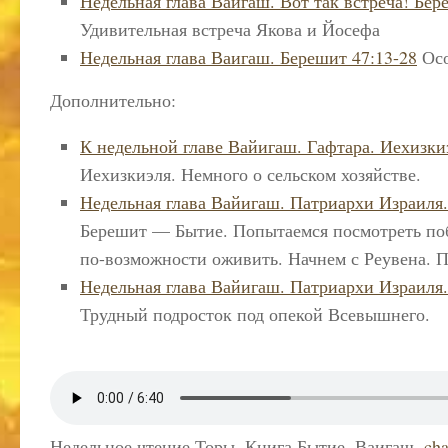
Недельная глава Ваигаш. Вот так встреча! Бер
Удивительная встреча Якова и Йосефа
Недельная глава Ваигаш. Берешит 47:13-28
Осо
Дополнительно:
К недельной главе Вайигаш. Гафтара. Иехизки
Иехизкиэля. Немного о сельском хозяйстве.
Недельная глава Вайигаш. Патриархи Израиля.
Берешит — Бытие. Попытаемся посмотреть поб
по-возможности оживить. Начнем с Реувена. П
Недельная глава Вайигаш. Патриархи Израиля
Трудный подросток под опекой Всевышнего.
Недельное чтение Торы. Книга Бытие. Ваигаш.
cha