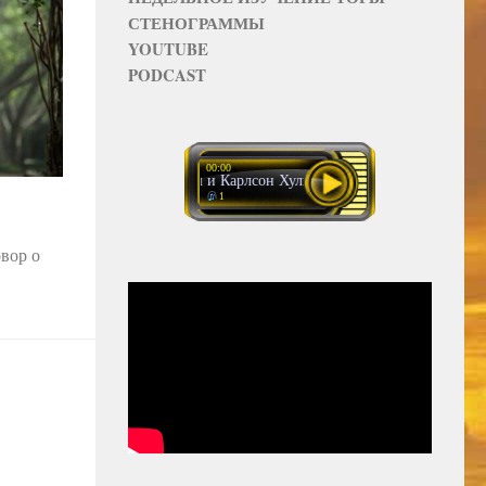
СТЕНОГРАММЫ
YOUTUBE
PODCAST
00:00
Малыш и Карлсон Хулиганские посиделки 2 2 (2)
1
вор о