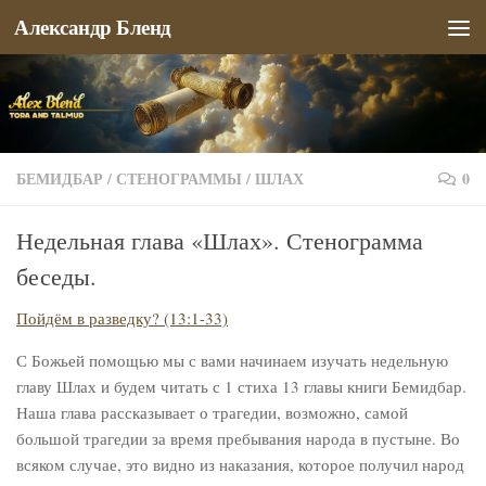
Александр Бленд
Перейти к содержимому
БЕМИДБАР
/
СТЕНОГРАММЫ
/
ШЛАХ
0
Недельная глава «Шлах». Стенограмма
беседы.
Пойдём в разведку? (13:1-33)
С Божьей помощью мы с вами начинаем изучать недельную
главу Шлах и будем читать с 1 стиха 13 главы книги Бемидбар.
Наша глава рассказывает о трагедии, возможно, самой
большой трагедии за время пребывания народа в пустыне. Во
всяком случае, это видно из наказания, которое получил народ