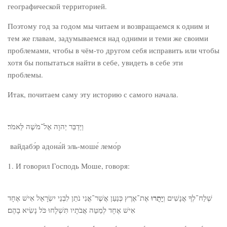
географической территорией.
Поэтому год за годом мы читаем и возвращаемся к одним и
тем же главам, задумываемся над одними и теми же своими
проблемами, чтобы в чём-то другом себя исправить или чтобы
хотя бы попытаться найти в себе, увидеть в себе эти
проблемы.
Итак, почитаем саму эту историю с самого начала.
וַיְדַבֵּר יְהוָה אֶל־מֹשֶׁה לֵּאמֹר׃
вайдабэ́р адона́й эль-моше́ лемо́р
1. И говорил Господь Моше, говоря:
יָתֻרוּ
שְׁלַח־לְךָ אֲנָשִׁים וְ
אֶת־אֶרֶץ כְּנַעַן אֲשֶׁר־אֲנִי נֹתֵן לִבְנֵי יִשְׂרָאֵל אִישׁ אֶחָד
אִישׁ אֶחָד לְמַטֵּה אֲבֹתָיו תִּשְׁלָחוּ כֹּל נָשִׂיא בָהֶם׃