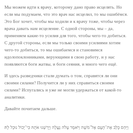
Мы можем идти к врачу, которому дано право исцелять. Но
если мы подумаем, что это врач нас исцелил, то мы ошибёмся.
Это Бог хочет, чтобы мы ходили и к врачу тоже, чтобы через
врача давать нам исцеление. С одной стороны, мы – да,
применяем какие-то усилия для того, чтобы чего-то добиться.
С другой стороны, если мы только своими усилиями хотим
чего-то добиться, то мы ошибаемся и становимся
идолопоклонниками, верующими в свою работу, и у нас
появляются боги жатвы, и боги сеяния, и много чего ещё.
И здесь разведчики стали думать о том, справятся ли они
своими силами? Получится ли у них справиться своими
силами? Испугались и уже не могли удержаться от какой-то
аналитики.
Давайте почитаем дальше.
וַיַּהַס כָּלֵב אֶת־הָעָם אֶל־מֹשֶׁה וַיֹּאמֶר עָלֹה נַעֲלֶה וְיָרַשְׁנוּ אֹתָהּ כִּי־יָכוֹל נוּכַל לָהּ׃