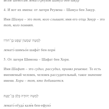
веэ́ле шемота́м лематэ́ реувэ́н шаму́а бен-заку́р
4. И вот их имена: от лагеря Реувена – Шамуа бен Закур.
Имя
Шамуа
– это
тот, кого слышат
; имя его отца
Закур
– это
тот, кого помнят
.
לְמַטֵּה שִׁמְעוֹן שָׁפָט בֶּן־חוֹרִי׃
лематэ́ шимъо́н шафа́т бен-хори́
5. От лагеря Шимона – Шафат бен Хори.
Имя
Шафат
– это
судил, рассудил, принял решение
. То есть
вменяемый человек, человек рассудительный, такое значение
имени.
Хори
–
тот, кто добивается.
לְמַטֵּה יְהוּדָה כָּלֵב בֶּן־יְפֻנֶּה׃
лематэ́ еѓуда́ кале́в бен-ефунэ́