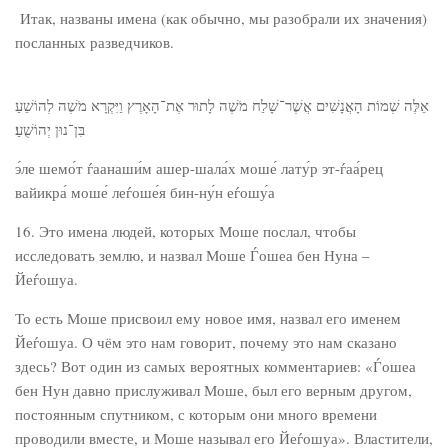
Итак, названы имена (как обычно, мы разобрали их значения)
посланных разведчиков.
אֵלֶּה שְׁמוֹת הָאֲנָשִׁים אֲשֶׁר־שָׁלַח מֹשֶׁה לָתוּר אֶת־הָאָרֶץ וַיִּקְרָא מֹשֶׁה לְהוֹשֵׁעַ
בִּן־נוּן יְהוֹשֻׁעַ׃
э́ле шемо́т ѓаанаши́м ашер-шала́х моше́ лату́р эт-ѓаа́рец
вайикра́ моше́ леѓоше́я бин-ну́н еѓошу́а
16. Это имена людей, которых Моше послал, чтобы
исследовать землю, и назвал Моше Ѓошеа бен Нуна –
Йеѓошуа.
То есть Моше присвоил ему новое имя, назвал его именем
Йеѓошуа. О чём это нам говорит, почему это нам сказано
здесь? Вот один из самых вероятных комментариев: «Ѓошеа
бен Нун давно прислуживал Моше, был его верным другом,
постоянным спутником, с которым они много времени
проводили вместе, и Моше называл его Йеѓошуа». Властители,