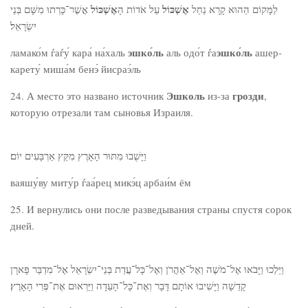
אֶשְׁכּוֹל
אֶשְׁכּוֹל
לַמָּקוֹם הַהוּא קָרָא נַחַל
עַל אֹדוֹת הָ
אֲשֶׁר־כָּרְתוּ מִשָּׁם בְּנֵי
יִשְׂרָאֵל׃
эшко́ль
эшко́ль
ламако́м ѓаѓу́ кара́ на́халь
аль одо́т ѓа
ашер-
карету́ миша́м бенэ́ йисраэ́ль
Эшколь
грозди
24. А место это названо источник
из-за
,
которую отрезали там сыновья Израиля.
וַיָּשֻׁבוּ מִתּוּר הָאָרֶץ מִקֵּץ אַרְבָּעִים יוֹם׃
ваяшу́ву миту́р ѓаа́рец микэ́ц арбаи́м ём
25. И вернулись они после разведывания страны спустя сорок
дней.
וַיֵּלְכוּ וַיָּבֹאוּ אֶל־מֹשֶׁה וְאֶל־אַהֲרֹן וְאֶל־כָּל־עֲדַת בְּנֵי־יִשְׂרָאֵל אֶל־מִדְבַּר פָּארָן
קָדֵשָׁה וַיָּשִׁיבוּ אוֹתָם דָּבָר וְאֶת־כָּל־הָעֵדָה וַיַּרְאוּם אֶת־פְּרִי הָאָרֶץ׃