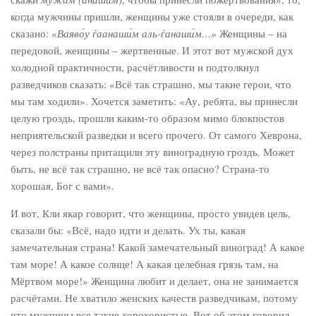
когда мужчины пришли, женщины уже стояли в очереди, как
сказано: «
Ваяво́у ѓаанаши́м аль-ѓанаши́м…»
Женщины – на
передовой, женщины – жертвенные. И этот вот мужской дух
холодной практичности, расчётливости и подтолкнул
разведчиков сказать: «Всё так страшно, мы такие герои, что
мы там ходили». Хочется заметить: «Ау, ребята, вы принесли
целую гроздь, прошли каким-то образом мимо блокпостов
неприятельской разведки и всего прочего. От самого Хеврона,
через полстраны притащили эту виноградную гроздь. Может
быть, не всё так страшно, не всё так опасно? Страна-то
хорошая, Бог с вами».
И вот, Кли якар говорит, что женщины, просто увидев цель,
сказали бы: «Всё, надо идти и делать. Ух ты, какая
замечательная страна! Какой замечательный виноград! А какое
там море! А какое солнце! А какая целебная грязь там, на
Мёртвом море!» Женщина любит и делает, она не занимается
расчётами. Не хватило женских качеств разведчикам, потому
что мужчины все такие хорохористые. Вот об этом говорил