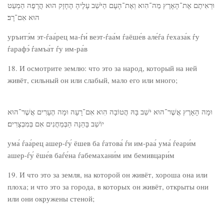
וּרְאִיתֶם אֶת־הָאָרֶץ מַה־הִוא וְאֶת־הָעָם הַיֹּשֵׁב עָלֶיהָ הֶחָזָק הוּא הֲרָפֶה הַמְעַט
הוּא אִם־רָב׃
уръитэ́м эт-ѓаа́рец ма-ѓи́ веэт-ѓаа́м ѓаёше́в але́ѓа ѓехаза́к ѓу
ѓарафэ́ ѓамъа́т ѓу им-ра́в
18. И осмотрите землю: что это за народ, который на ней
живёт, сильный он или слабый, мало его или много;
וּמָה הָאָרֶץ אֲשֶׁר־הוּא יֹשֵׁב בָּהּ הֲטוֹבָה הִוא אִם־רָעָה וּמָה הֶעָרִים אֲשֶׁר־הוּא
יוֹשֵׁב בָּהֵנָּה הַבְּמַחֲנִים אִם בְּמִבְצָרִים׃
ума́ ѓаа́рец ашер-ѓу́ ёшев ба ѓатова́ ѓи им-раа́ ума́ ѓеари́м
ашер-ѓу́ ёше́в баѓе́на ѓабемахани́м им бемивцари́м
19. И что это за земля, на которой он живёт, хороша она или
плоха; и что это за города, в которых он живёт, открыты они
или они окружены стеной;