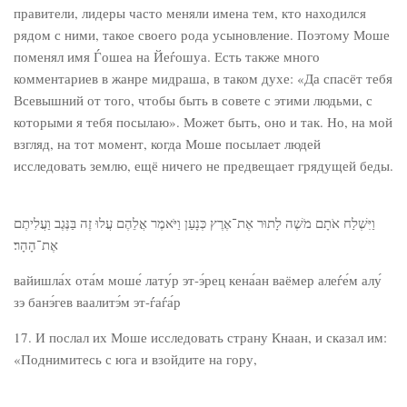
правители, лидеры часто меняли имена тем, кто находился
рядом с ними, такое своего рода усыновление. Поэтому Моше
поменял имя Ѓошеа на Йеѓошуа. Есть также много
комментариев в жанре мидраша, в таком духе: «Да спасёт тебя
Всевышний от того, чтобы быть в совете с этими людьми, с
которыми я тебя посылаю». Может быть, оно и так. Но, на мой
взгляд, на тот момент, когда Моше посылает людей
исследовать землю, ещё ничего не предвещает грядущей беды.
וַיִּשְׁלַח אֹתָם מֹשֶׁה לָתוּר אֶת־אֶרֶץ כְּנָעַן וַיֹּאמֶר אֲלֵהֶם עֲלוּ זֶה בַּנֶּגֶב וַעֲלִיתֶם
אֶת־הָהָר׃
вайишла́х ота́м моше́ лату́р эт-э́рец кена́ан ваёмер алеѓе́м алу́
зэ банэ́гев ваалитэ́м эт-ѓаѓа́р
17. И послал их Моше исследовать страну Кнаан, и сказал им:
«Поднимитесь с юга и взойдите на гору,