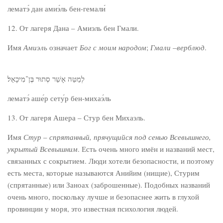
лематэ́ дан амиэ́ль бен-гемали́
12. От лагеря Дана – Амиэль бен Гмали.
Имя
Амиэль
означает
Бог с моим народом
;
Гмали
–
верблюд
.
לְמַטֵּה אָשֵׁר סְתוּר בֶּן־מִיכָאֵל׃
лематэ́ аше́р сету́р бен-михаэ́ль
13. От лагеря Ашера – Стур бен Михаэль.
Имя
Стур
–
спрятанный, прячущийся под сенью Всевышнего,
укрытый Всевышним
. Есть очень много имён и названий мест,
связанных с сокрытием. Люди хотели безопасности, и поэтому
есть места, которые называются Анийим (нищие), Стурим
(спрятанные) или Заноах (заброшенные). Подобных названий
очень много, поскольку лучше и безопаснее жить в глухой
провинции у моря, это известная психология людей.