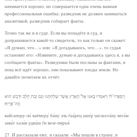
начинается хорошо, но совершается одна очень важная
профессиональная ошибка: разведчик не должен заниматься
аналитикой, разведчик собирает факты.
Точно так же и в суде. Если вы попадёте в суд, и
допрашивается какой-то свидетель, то как только он скажет:
«Я думаю, что…» или: «Я догадываюсь, что…», то судья
остановит его: «Извините, думаю и догадываюсь здесь я, а вы
сообщаете факты». Разведчики были посланы за фактами, и
пока всё идёт хорошо, они показывают плоды земли. Но
давайте почитаем их отчёт.
וַיְסַפְּרוּ־לוֹ וַיֹּאמְרוּ בָּאנוּ אֶל־הָאָרֶץ אֲשֶׁר שְׁלַחְתָּנוּ וְגַם זָבַת חָלָב וּדְבַשׁ הִוא
וְזֶה־פִּרְיָהּ׃
вайсаперу-ло́ ваёмеру́ ба́ну эль-ѓаа́рец аше́р шелахта́ну вега́м
зава́т хала́в удва́ш ѓи везе-пиръя́
27. И рассказали ему, и сказали: «Мы пошли в страну, в