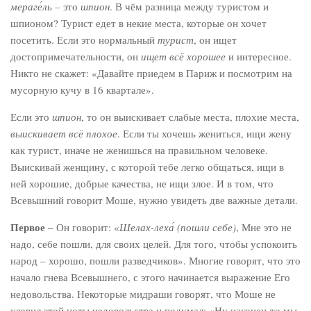
мераге́ль –
это
шпион
. В чём разница между туристом и
шпионом? Турист едет в некие места, которые он хочет
посетить. Если это нормальный
турист
, он ищет
достопримечательности, он
ищет всё хорошее
и интересное.
Никто не скажет: «Давайте приедем в Париж и посмотрим на
мусорную кучу в 16 квартале».
Если это
шпион
, то он выискивает слабые места, плохие места,
выискивает
всё плохое
. Если ты хочешь жениться, ищи жену
как турист, иначе не женишься на правильном человеке.
Выискивай женщину, с которой тебе легко общаться, ищи в
ней хорошие, добрые качества, не ищи злое. И в том, что
Всевышний говорит Моше, нужно увидеть две важные детали.
Первое
– Он говорит: «
Шелах-леха́
(пошли себе)
, Мне это не
надо, себе пошли, для своих целей. Для того, чтобы успокоить
народ – хорошо, пошли разведчиков». Многие говорят, что это
начало гнева Всевышнего, с этого начинается выражение Его
недовольства. Некоторые мидраши говорят, что Моше не
уловил этой ноты недовольства и подумал: «Ну наконец-то мы