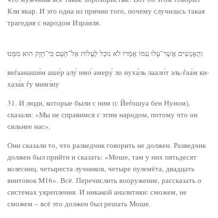
Кли якар. И это одна из причин того, почему случилась такая
трагедия с народом Израиля.
וְהָאֲנָשִׁים אֲשֶׁר־עָלוּ עִמּוֹ אָמְרוּ לֹא נוּכַל לַעֲלוֹת אֶל־הָעָם כִּי־חָזָק הוּא מִמֶּנּוּ׃
веѓаанаши́м аше́р алу́ имо́ амеру́ ло нуха́ль лаало́т эль-ѓаа́м ки-
хаза́к ѓу мимэ́ну
31. И люди, которые были с ним (с Йеѓошуа бен Нуном),
сказали: «Мы не справимся с этим народом, потому что он
сильнее нас».
Они сказали то, что разведчик говорить не должен. Разведчик
должен был прийти и сказать: «Моше, там у них пятьдесят
колесниц, четыреста лучников, четыре пулемёта, двадцать
винтовок М16». Всё. Перечислить вооружение, рассказать о
системах укрепления. И никакой аналитики: сможем, не
сможем – всё это должен был решать Моше.