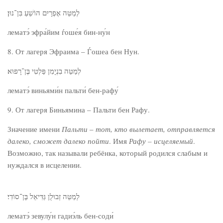
לְמַטֵּה אֶפְרָיִם הוֹשֵׁעַ בִּן־נוּן׃
лематэ́ эфра́йим ѓоше́я бин-ну́н
8. От лагеря Эфраима – Ѓошеа бен Нун.
לְמַטֵּה בִנְיָמִן פַּלְטִי בֶּן־רָפוּא׃
лематэ́ виньями́н пальти́ бен-рафу́
9. От лагеря Биньямина – Пальти бен Рафу.
Значение имени
Пальти
–
тот, кто вылетает, отправляется
далеко, сможет далеко пойти
. Имя
Рафу – исцеляемый
.
Возможно, так называли ребёнка, который родился слабым и
нуждался в исцелении.
לְמַטֵּה זְבוּלֻן גַּדִּיאֵל בֶּן־סוֹדִי׃
лематэ́ зевулу́н гадиэ́ль бен-соди́