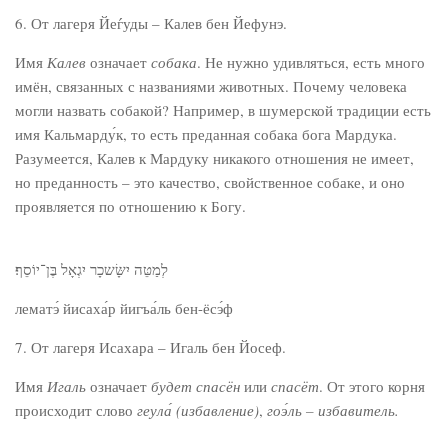
6. От лагеря Йеѓуды – Калев бен Йефунэ.
Имя
Калев
означает
собака
. Не нужно удивляться, есть много
имён, связанных с названиями животных. Почему человека
могли назвать собакой? Например, в шумерской традиции есть
имя Кальмарду́к, то есть преданная собака бога Мардука.
Разумеется, Калев к Мардуку никакого отношения не имеет,
но преданность – это качество, свойственное собаке, и оно
проявляется по отношению к Богу.
לְמַטֵּה יִשָּׂשכָר יִגְאָל בֶּן־יוֹסֵף׃
лематэ́ йисаха́р йигъа́ль бен-ёсэ́ф
7. От лагеря Исахара – Игаль бен Йосеф.
Имя
Игаль
означает
будет спасён
или
спасёт
. От этого корня
происходит слово
геула́ (избавление)
,
гоэ́ль – избавитель.