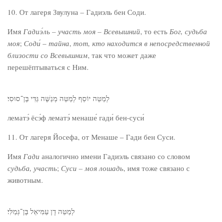
10. От лагеря Звулуна – Гадиэль бен Соди.
Имя
Гадиэ́ль – участь моя – Всевышний
, то есть
Бог,
судьба
моя
;
Соди́
–
тайна
,
тот, кто находится в
непосредственной
близости со Всевышним
, так что может даже
перешёптываться с Ним.
לְמַטֵּה יוֹסֵף לְמַטֵּה מְנַשֶּׁה גַּדִּי בֶּן־סוּסִי׃
лематэ́ ёсэ́ф лематэ́ менаше́ гади́ бен-суси́
11. От лагеря Йосефа, от Менаше – Гади бен Суси.
Имя
Гади
аналогично имени Гадиэль связано со словом
судьба, участь
;
Суси – моя лошадь
, имя тоже связано с
животным.
לְמַטֵּה דָן עַמִּיאֵל בֶּן־גְּמַלִּי׃