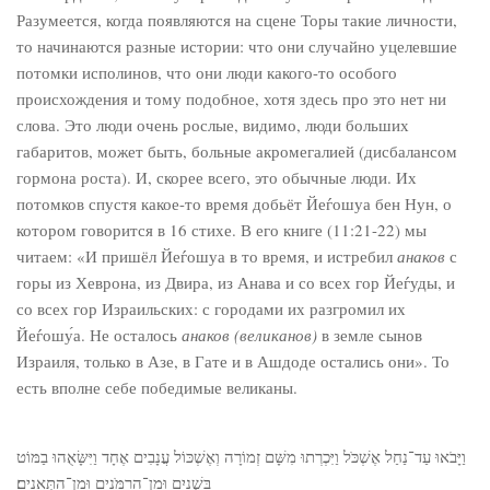
Разумеется, когда появляются на сцене Торы такие личности,
то начинаются разные истории: что они случайно уцелевшие
потомки исполинов, что они люди какого-то особого
происхождения и тому подобное, хотя здесь про это нет ни
слова. Это люди очень рослые, видимо, люди больших
габаритов, может быть, больные акромегалией (дисбалансом
гормона роста). И, скорее всего, это обычные люди. Их
потомков спустя какое-то время добьёт Йеѓошуа бен Нун, о
котором говорится в 16 стихе. В его книге (11:21-22) мы
читаем: «И пришёл Йеѓошуа в то время, и истребил
анаков
с
горы из Хеврона, из Двира, из Анава и со всех гор Йеѓуды, и
со всех гор Израильских: с городами их разгромил их
Йеѓошу́а. Не осталось
анаков (великанов)
в земле сынов
Израиля, только в Азе, в Гате и в Ашдоде остались они». То
есть вполне себе победимые великаны.
וַיָּבֹאוּ עַד־נַחַל אֶשְׁכֹּל וַיִּכְרְתוּ מִשָּׁם זְמוֹרָה וְאֶשְׁכּוֹל עֲנָבִים אֶחָד וַיִּשָּׂאֻהוּ בַמּוֹט
בִּשְׁנָיִם וּמִן־הָרִמֹּנִים וּמִן־הַתְּאֵנִים׃