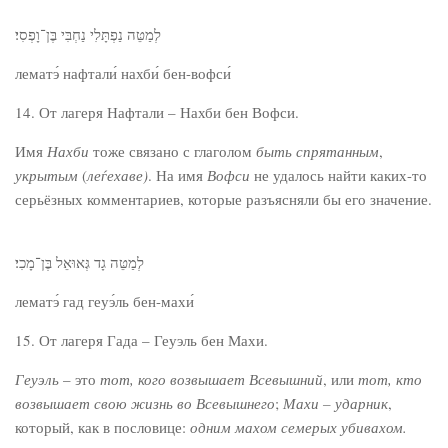
לְמַטֵּה נַפְתָּלִי נַחְבִּי בֶּן־וָפְסִי׃
лематэ́ нафтали́ нахби́ бен-вофси́
14. От лагеря Нафтали – Нахби бен Вофси.
Имя
Нахби
тоже связано с глаголом
быть с
прятанным
,
укрытым
(
леѓехаве)
. На имя
Вофси
не удалось найти каких-то
серьёзных комментариев, которые разъясняли бы его значение.
לְמַטֵּה גָד גְּאוּאֵל בֶּן־מָכִי׃
лематэ́ гад геуэ́ль бен-махи́
15. От лагеря Гада – Геуэль бен Махи.
Геуэль
– это
тот, кого возвышает Всевышний
, или
тот, кто
возвышает свою жизнь во Всевышнего
;
Махи – ударник
,
который, как в пословице:
одним махом семерых убивахом.