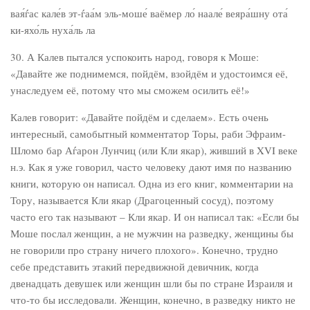
вая́ѓас кале́в эт-ѓаа́м эль-моше́ ваёмер ло́ наале́ веяра́шну ота́
ки-яхо́ль нуха́ль ла
30. А Калев пытался успокоить народ, говоря к Моше:
«Давайте же поднимемся, пойдём, взойдём и удостоимся её,
унаследуем её, потому что мы сможем осилить её!»
Калев говорит: «Давайте пойдём и сделаем». Есть очень
интересный, самобытный комментатор Торы, раби Эфраим-
Шломо бар А­ѓарон Лунчиц (или Кли якар), живший в XVI веке
н.э. Как я уже говорил, часто человеку дают имя по названию
книги, которую он написал. Одна из его книг, комментарии на
Тору, называется Кли якар (Драгоценный сосуд), поэтому
часто его так называют – Кли якар. И он написал так: «Если бы
Моше послал женщин, а не мужчин на разведку, женщины бы
не говорили про страну ничего плохого». Конечно, трудно
себе представить этакий передвижной девичник, когда
двенадцать девушек или женщин шли бы по стране Израиля и
что-то бы исследовали. Женщин, конечно, в разведку никто не