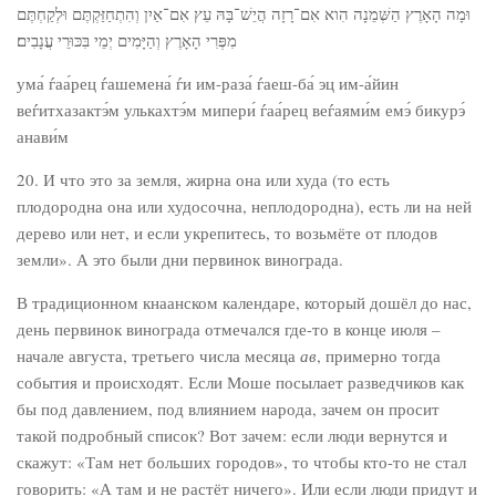
וּמָה הָאָרֶץ הַשְּׁמֵנָה הִוא אִם־רָזָה הֲיֵשׁ־בָּהּ עֵץ אִם־אַיִן וְהִתְחַזַּקְתֶּם וּלְקַחְתֶּם
מִפְּרִי הָאָרֶץ וְהַיָּמִים יְמֵי בִּכּוּרֵי עֲנָבִים׃
ума́ ѓаа́рец ѓашемена́ ѓи им-раза́ ѓаеш-ба́ эц им-а́йин
веѓитхазактэ́м улькахтэ́м мипери́ ѓаа́рец веѓаями́м емэ́ бикурэ́
анави́м
20. И что это за земля, жирна она или худа (то есть
плодородна она или худосочна, неплодородна), есть ли на ней
дерево или нет, и если укрепитесь, то возьмёте от плодов
земли». А это были дни первинок винограда.
В традиционном кнаанском календаре, который дошёл до нас,
день первинок винограда отмечался где-то в конце июля –
начале августа, третьего числа месяца
ав
, примерно тогда
события и происходят. Если Моше посылает разведчиков как
бы под давлением, под влиянием народа, зачем он просит
такой подробный список? Вот зачем: если люди вернутся и
скажут: «Там нет больших городов», то чтобы кто-то не стал
говорить: «А там и не растёт ничего». Или если люди придут и