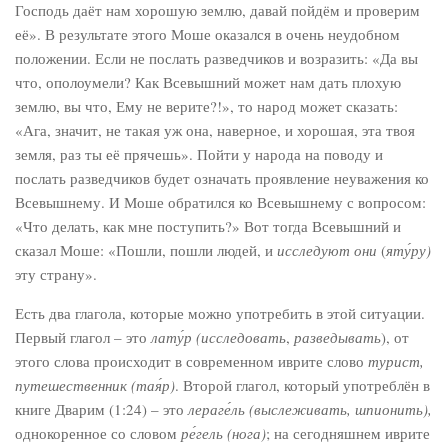
Господь даёт нам хорошую землю, давай пойдём и проверим
её». В результате этого Моше оказался в очень неудобном
положении. Если не послать разведчиков и возразить: «Да вы
что, ополоумели? Как Всевышний может нам дать плохую
землю, вы что, Ему не верите?!», то народ может сказать:
«Ага, значит, не такая уж она, наверное, и хорошая, эта твоя
земля, раз ты её прячешь». Пойти у народа на поводу и
послать разведчиков будет означать проявление неуважения ко
Всевышнему. И Моше обратился ко Всевышнему с вопросом:
«Что делать, как мне поступить?» Вот тогда Всевышний и
сказал Моше: «Пошли, пошли людей, и
исследуют
они
(
яту́ру)
эту страну».
Есть два глагола, которые можно употребить в этой ситуации.
Первый глагол – это
лату́р (исследовать
,
разведывать
), от
этого слова происходит в современном иврите слово
турист,
путешественник (тая́р)
. Второй глагол, который употреблён в
книге Дварим (1:24) – это
лераге́ль
(выслеживать, шпионить),
однокоренное со словом
ре́гель (нога)
; на сегодняшнем иврите