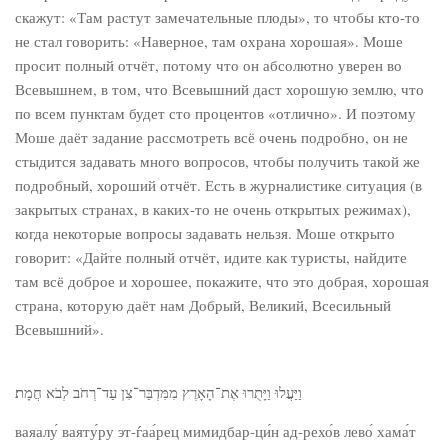
скажут: «Там растут замечательные плоды», то чтобы кто-то
не стал говорить: «Наверное, там охрана хорошая». Моше
просит полный отчёт, потому что он абсолютно уверен во
Всевышнем, в том, что Всевышний даст хорошую землю, что
по всем пунктам будет сто процентов «отлично». И поэтому
Моше даёт задание рассмотреть всё очень подробно, он не
стыдится задавать много вопросов, чтобы получить такой же
подробный, хороший отчёт. Есть в журналистике ситуация (в
закрытых странах, в каких-то не очень открытых режимах),
когда некоторые вопросы задавать нельзя. Моше открыто
говорит: «Дайте полный отчёт, идите как туристы, найдите
там всё доброе и хорошее, покажите, что это добрая, хорошая
страна, которую даёт нам Добрый, Великий, Всесильный
Всевышний».
וַיַּעֲלוּ וַיָּתֻרוּ אֶת־הָאָרֶץ מִמִּדְבַּר־צִן עַד־רְחֹב לְבֹא חֲמָת׃
ваяалу́ ваяту́ру эт-ѓаа́рец мимидбар-ци́н ад-рехо́в лево́ хама́т