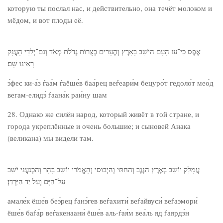
которую ты послал нас, и действительно, она течёт молоком и
мёдом, и вот плоды её.
אֶפֶס כִּי־עַז הָעָם הַיֹּשֵׁב בָּאָרֶץ וְהֶעָרִים בְּצֻרוֹת גְּדֹלֹת מְאֹד וְגַם־יְלִדֵי הָעֲנָק
רָאִינוּ שָׁם׃
э́фес ки-а́з ѓаа́м ѓаёше́в баа́рец веѓеари́м бецуро́т гедоло́т мео́д
вегам-елидэ́ ѓаана́к раи́ну шам
28. Однако же силён народ, который живёт в той стране, и
города укреплённые и очень большие; и сыновей Анака
(великана) мы видели там.
עֲמָלֵק יוֹשֵׁב בְּאֶרֶץ הַנֶּגֶב וְהַחִתִּי וְהַיְבוּסִי וְהָאֱמֹרִי יוֹשֵׁב בָּהָר וְהַכְּנַעֲנִי יֹשֵׁב
עַל־הַיָּם וְעַל יַד הַיַּרְדֵּן׃
амале́к ёше́в беэ́рец ѓанэ́гев веѓахити́ веѓайвуси́ веѓаэмори́
ёше́в баѓа́р веѓакенаани́ ёше́в аль-ѓая́м веа́ль яд ѓаярдэ́н