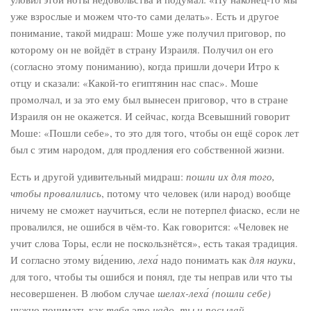
уже взрослые и можем что-то сами делать». Есть и другое
понимание, такой мидраш: Моше уже получил приговор, по
которому он не войдёт в страну Израиля. Получил он его
(согласно этому пониманию), когда пришли дочери Итро к
отцу и сказали: «Какой-то египтянин нас спас». Моше
промолчал, и за это ему был вынесен приговор, что в стране
Израиля он не окажется. И сейчас, когда Всевышний говорит
Моше: «Пошли себе», то это для того, чтобы он ещё сорок лет
был с этим народом, для продления его собственной жизни.
Есть и другой удивительный мидраш:
пошли их для того,
чтобы провалились
, потому что человек (или народ) вообще
ничему не сможет научиться, если не потерпел фиаско, если не
провалился, не ошибся в чём-то. Как говорится: «Человек не
учит слова Торы, если не поскользнётся», есть такая традиция.
И согласно этому ви́дению,
леха́
надо понимать как
для науки
,
для того, чтобы ты ошибся и понял, где ты неправ или что ты
несовершенен. В любом случае
шелах-леха́ (пошли себе)
нужно понимать как
тебе это надо, ты и посылай.