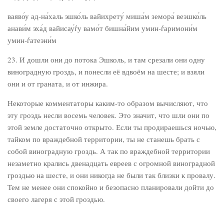
ваяво́у ад-на́халь эшко́ль вайихрету́ миша́м земора́ веэшко́ль
анави́м эха́д вайисау́ѓу вамо́т бишна́йим умин-ѓаримони́м
умин-ѓатеэни́м
23. И дошли они до потока Эшколь, и там срезали они одну
виноградную гроздь, и понесли её вдвоём на шесте; и взяли
они и от граната, и от инжира.
Некоторые комментаторы каким-то образом вычисляют, что
эту гроздь несли восемь человек. Это значит, что шли они по
этой земле достаточно открыто. Если ты продираешься ночью,
тайком по враждебной территории, ты не станешь брать с
собой виноградную гроздь. А так по враждебной территории
незаметно крались двенадцать евреев с огромной виноградной
гроздью на шесте, и они никогда не были так близки к провалу.
Тем не менее они спокойно и безопасно планировали дойти до
своего лагеря с этой гроздью.