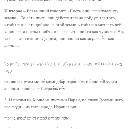
И второе
– Всевышний говорит: «Пусть они
исследуют
эту
землю». То есть пусть они действительно пойдут для того,
чтобы выискать доброе на этой земле, чтобы высмотреть всё
хорошее, а потом прийти и рассказать, пойти как туристы. Но,
как сказано в книге Дварим, они пошли как
мерагли́м
, как
шпионы
.
וַיִּשְׁלַח אֹתָם מֹשֶׁה מִמִּדְבַּר פָּארָן עַל־פִּי יְהוָה כֻּלָּם אֲנָשִׁים רָאשֵׁי בְנֵי־יִשְׂרָאֵל
הֵמָּה׃
вайишла́х ота́м моше́ мимидба́р пара́н аль-пи́ адона́й кула́м
анаши́м раше́ вене-йисраэ́ль ѓе́ма
3. И послал их Моше из пустыни Паран, по слову Всевышнего,
все люди – из глав народа Израиля они.
וְאֵלֶּה שְׁמוֹתָם לְמַטֵּה רְאוּבֵן שַׁמּוּעַ בֶּן־זַכּוּר׃