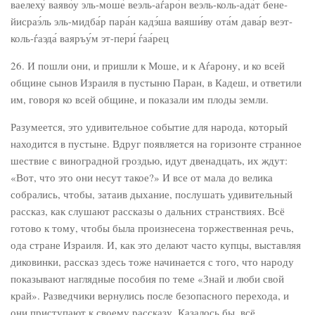
ваелеху́ ваяво́у эль-моше́ веэль-аѓаро́н веэль-коль-ада́т бене-
йисраэ́ль эль-мидба́р пара́н кадэ́ша ваяши́ву ота́м дава́р веэт-
коль-ѓаэда́ ваяръу́м эт-пери́ ѓаа́рец
26. И пошли они, и пришли к Моше, и к Аѓарону, и ко всей
общине сынов Израиля в пустыню Паран, в Кадеш, и ответили
им, говоря ко всей общине, и показали им плоды земли.
Разумеется, это удивительное событие для народа, который
находится в пустыне. Вдруг появляется на горизонте странное
шествие с виноградной гроздью, идут двенадцать, их ждут:
«Вот, что это они несут такое?» И все от мала до велика
собрались, чтобы, затаив дыхание, послушать удивительный
рассказ, как слушают рассказы о дальних странствиях. Всё
готово к тому, чтобы была произнесена торжественная речь,
ода стране Израиля. И, как это делают часто купцы, выставляя
диковинки, рассказ здесь тоже начинается с того, что народу
показывают наглядные пособия по теме «Знай и люби свой
край». Разведчики вернулись после безопасного перехода, и
они приступают к своему рассказу. Казалось бы, всё