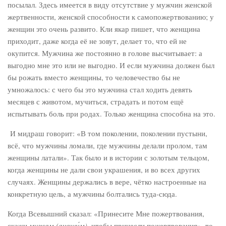
посылал. Здесь имеется в виду отсутствие у мужчин женской
жертвенности, женской способности к самопожертвованию; у
женщин это очень развито. Кли якар пишет, что женщина
приходит, даже когда её не зовут, делает то, что ей не
окупится. Мужчина же постоянно в голове высчитывает: а
выгодно мне это или не выгодно. И если мужчина должен был
бы рожать вместо женщины, то человечество бы не
умножалось: с чего бы это мужчина стал ходить девять
месяцев с животом, мучиться, страдать и потом ещё
испытывать боль при родах. Только женщина способна на это.
И мидраш говорит: «В том поколении, поколении пустыни,
всё, что мужчины ломали, где мужчины делали пролом, там
женщины латали». Так было и в истории с золотым тельцом,
когда женщины не дали свои украшения, и во всех других
случаях. Женщины держались в вере, чётко настроенные на
конкретную цель, а мужчины болтались туда-сюда.
Когда Всевышний сказал: «Принесите Мне пожертвования,
скажи
мужам (анаши́м)
, чтобы принесли пожертвования», то,