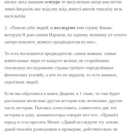
яту́ру
шелах-леха́ анаши́м ве
эт-э́рец кена́ан ашер-ани́ нотэ́н
ливнэ́ йисраэ́ль иш эха́д иш эха́д лематэ́ авота́в тишла́ху коль
наси́ ваѓе́м
исследуют
2. «Пошли себе людей, и
они страну Кнаан,
которую Я даю сынам Израиля, по одному человеку от отчего
лагеря пошлите, всякого предводителя из них».
То есть посылаются предводители, самые важные, самые
влиятельные люди от каждого колена; не старейшины
(поскольку исследование страны требует определённых
физических усилий), а кто-то из лидеров, то есть важных,
серьёзных людей.
Если мы обратимся к книге Дварим, к 1 главе, то там будет
рассказана несколько другая история или, возможно, другая
часть истории. Пытаясь сопоставить, совместить две эти
истории в одну, комментаторы говорят вот что: «Пришёл
народ и стал просить Моше: «Давай исследуем эту землю,
давай пошлём разведчиков и проверим, действительно ли