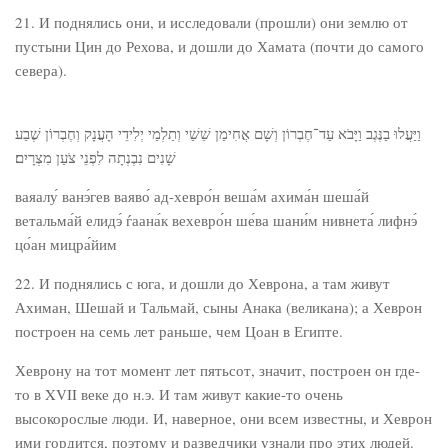
21. И поднялись они, и исследовали (прошли) они землю от
пустыни Цин до Рехова, и дошли до Хамата (почти до самого
севера).
וַיַּעֲלוּ בַנֶּגֶב וַיָּבֹא עַד־חֶבְרוֹן וְשָׁם אֲחִימַן שֵׁשַׁי וְתַלְמַי יְלִידֵי הָעֲנָק וְחֶבְרוֹן שֶׁבַע
שָׁנִים נִבְנְתָה לִפְנֵי צֹעַן מִצְרָיִם׃
ваяалу́ ванэ́гев ваяво́ ад-хевро́н веша́м ахима́н шеша́й
ветальма́й елидэ́ ѓаана́к вехевро́н ше́ва шани́м нивнета́ лифнэ́
цо́ан мицра́йим
22. И поднялись с юга, и дошли до Хеврона, а там живут
Ахиман, Шешай и Тальмай, сыны Анака (великана); а Хеврон
построен на семь лет раньше, чем Цоан в Египте.
Хеврону на тот момент лет пятьсот, значит, построен он где-
то в XVII веке до н.э. И там живут какие-то очень
высокорослые люди. И, наверное, они всем известны, и Хеврон
ими гордится, поэтому и разведчики узнали про этих людей.