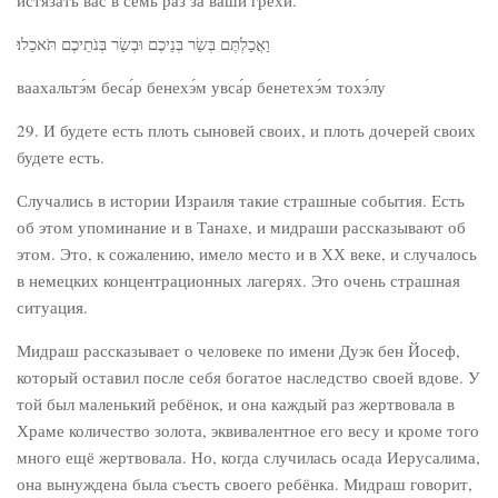
истязать вас в семь раз за ваши грехи.
וַאֲכַלְתֶּם בְּשַׂר בְּנֵיכֶם וּבְשַׂר בְּנֹתֵיכֶם תֹּאכֵלוּ׃
ваахальтэ́м беса́р бенехэ́м увса́р бенетехэ́м тохэ́лу
29. И будете есть плоть сыновей своих, и плоть дочерей своих
будете есть.
Случались в истории Израиля такие страшные события. Есть
об этом упоминание и в Танахе, и мидраши рассказывают об
этом. Это, к сожалению, имело место и в ХХ веке, и случалось
в немецких концентрационных лагерях. Это очень страшная
ситуация.
Мидраш рассказывает о человеке по имени Дуэк бен Йосеф,
который оставил после себя богатое наследство своей вдове. У
той был маленький ребёнок, и она каждый раз жертвовала в
Храме количество золота, эквивалентное его весу и кроме того
много ещё жертвовала. Но, когда случилась осада Иерусалима,
она вынуждена была съесть своего ребёнка. Мидраш говорит,