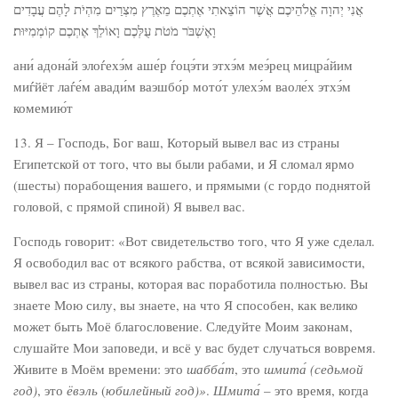
אֲנִי יְהוָה אֱלֹהֵיכֶם אֲשֶׁר הוֹצֵאתִי אֶתְכֶם מֵאֶרֶץ מִצְרַיִם מִהְיֹת לָהֶם עֲבָדִים
וָאֶשְׁבֹּר מֹטֹת עֻלְּכֶם וָאוֹלֵךְ אֶתְכֶם קוֹמְמִיּוּת׃
ани́ адона́й элоѓехэ́м аше́р ѓоцэ́ти этхэ́м меэ́рец мицра́йим
миѓйёт лаѓе́м авади́м ваэшбо́р мото́т улехэ́м ваоле́х этхэ́м
комемию́т
13. Я – Господь, Бог ваш, Который вывел вас из страны
Египетской от того, что вы были рабами, и Я сломал ярмо
(шесты) порабощения вашего, и прямыми (с гордо поднятой
головой, с прямой спиной) Я вывел вас.
Господь говорит: «Вот свидетельство того, что Я уже сделал.
Я освободил вас от всякого рабства, от всякой зависимости,
вывел вас из страны, которая вас поработила полностью. Вы
знаете Мою силу, вы знаете, на что Я способен, как велико
может быть Моё благословение. Следуйте Моим законам,
слушайте Мои заповеди, и всё у вас будет случаться вовремя.
Живите в Моём времени: это
шабба́т
, это
шмита́ (седьмой
год)
, это
ёвэль
(
юбилейный год)»
.
Шмита́
– это время, когда