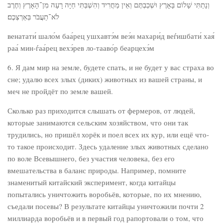
וְנָתַתִּי שָׁלוֹם בָּאָרֶץ וּשְׁכַבְתֶּם וְאֵין מַחֲרִיד וְהִשְׁבַּתִּי חַיָּה רָעָה מִן־הָאָרֶץ וְחֶרֶב
לֹא־תַעֲבֹר בְּאַרְצְכֶם׃
венатати́ шало́м баа́рец ушхавтэ́м веэ́н махари́д веѓишбати́ хая́
раа́ мин-ѓаа́рец вехэ́рев ло-тааво́р беарцехэ́м
6. Я дам мир на земле, будете спать, и не будет у вас страха во
сне; удалю всех злых (диких) животных из вашей страны, и
меч не пройдёт по земле вашей.
Сколько раз приходится слышать от фермеров, от людей,
которые занимаются сельским хозяйством, что они так
трудились, но пришёл хорёк и поел всех их кур, или ещё что-
то такое происходит. Здесь удаление злых животных сделано
по воле Всевышнего, без участия человека, без его
вмешательства в баланс природы. Например, помните
знаменитый китайский эксперимент, когда китайцы
попытались уничтожить воробьёв, которые, по их мнению,
съедали посевы? В результате китайцы уничтожили почти 2
миллиарда воробьёв и в первый год рапортовали о том, что