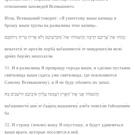
отношении заповедей Всевышнего.
Итак, Всевышний говорит: «Я уничтожу ваши капища и
брошу ваши трупы на развалины этих капищ».
וְנָתַתִּי אֶת־עָרֵיכֶם חָרְבָּה וַהֲשִׁמּוֹתִי אֶת־מִקְדְּשֵׁיכֶם וְלֹא אָרִיחַ בְּרֵיחַ נִיחֹחֲכֶם׃
венатати́ эт-арехэ́м хорба́ ваѓашимоти́ эт-микдешехэ́м вело́
ари́ях берэ́ях нихохахэ́м
31. И в развалины Я превращу города ваши, и сделаю пустыми
святилища ваши (здесь уже святилища, где поклоняются
Самому Всевышнему), и Я не буду обонять их запах.
וַהֲשִׁמֹּתִי אֲנִי אֶת־הָאָרֶץ וְשָׁמְמוּ עָלֶיהָ אֹיְבֵיכֶם הַיֹּשְׁבִים בָּהּ׃
ваѓашимоти́ ани́ эт-ѓаа́рец вашамему́ але́ѓа оевехэ́м ѓайошеви́м
ба
32. И страну (землю) вашу Я опустошу, и будут удивляться
ваши враги, которые поселятся в ней.