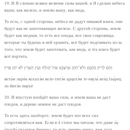
19. И Я сломаю всякое величие силы вашей, и Я сделаю небеса
ваши, как железо, и землю вашу, как медь.
То есть, с одной стороны, небеса не дадут никакой влаги, они
будут как не запотевающее железо. С другой стороны, земля
будет как медная, то есть все плоды, все свои сокровища,
которые ты будешь в ней хранить, всё будет подгнивать из-за
того, что земля будет запотевать, как медь, и эта влага будет
всё портить.
וְתַם לָרִיק כֹּחֲכֶם וְלֹא־תִתֵּן אַרְצְכֶם אֶת־יְבוּלָהּ וְעֵץ הָאָרֶץ לֹא יִתֵּן פִּרְיוֹ׃
вета́м лари́к кохахэ́м вело-титэ́н арцехэ́м эт-евула́ веэ́ц ѓаа́рец
ло йитэ́н пиръё
20. И впустую изойдёт ваша сила, и земля ваша не даст
плодов, и дерево земное не даст плодов.
То есть здесь наоборот, земля будет изо всех сил
сопротивляться вам. Если в 4 стихе мы читали, что даже
э́ц
ѓасадэ́
(
полевое дерево)
, то есть дерево-дичка, вам даст