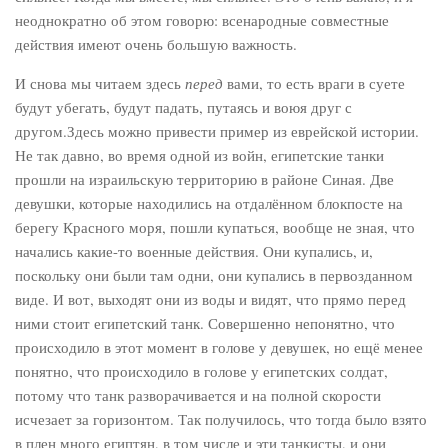
неоднократно об этом говорю: всенародные совместные
действия имеют очень большую важность.
И снова мы читаем здесь
перед
вами, то есть враги в суете
будут убегать, будут падать, путаясь и воюя друг с
другом.Здесь можно привести пример из еврейской истории.
Не так давно, во время одной из войн, египетские танки
прошли на израильскую территорию в районе Синая. Две
девушки, которые находились на отдалённом блокпосте на
берегу Красного моря, пошли купаться, вообще не зная, что
начались какие-то военные действия. Они купались, и,
поскольку они были там одни, они купались в первозданном
виде. И вот, выходят они из воды и видят, что прямо перед
ними стоит египетский танк. Совершенно непонятно, что
происходило в этот момент в голове у девушек, но ещё менее
понятно, что происходило в голове у египетских солдат,
потому что танк разворачивается и на полной скорости
исчезает за горизонтом. Так получилось, что тогда было взято
в плен много египтян, в том числе и эти танкисты, и они