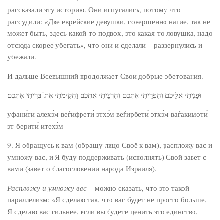
рассказали эту историю. Они испугались, потому что
рассудили: «Две еврейские девушки, совершенно нагие, так не
может быть, здесь какой-то подвох, это какая-то ловушка, надо
отсюда скорее убегать», что они и сделали – развернулись и
убежали.
И дальше Всевышний продолжает Свои добрые обетования.
וּפָנִיתִי אֲלֵיכֶם וְהִפְרֵיתִי אֶתְכֶם וְהִרְבֵּיתִי אֶתְכֶם וַהֲקִימֹתִי אֶת־בְּרִיתִי אִתְּכֶם׃
уфани́ти алехэ́м веѓифрети́ этхэ́м веѓирбети́ этхэ́м ваѓакимоти́
эт-берити́ итехэ́м
9. Я обращусь к вам (обращу лицо Своё к вам), распложу вас и
умножу вас, и Я буду поддерживать (исполнять) Свой завет с
вами (завет о благословении народа Израиля).
Распложу и умножу вас
– можно сказать, что это такой
параллелизм: «Я сделаю так, что вас будет не просто больше,
Я сделаю вас сильнее, если вы будете ценить это единство,