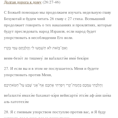
Долгая дорога к дому
(26:27-46)
С Божьей помощью мы продолжаем изучать недельную главу
Бехукотай и будем читать 26 главу с 27 стиха. Всевышний
продолжает говорить о тех наказаниях и проклятиях, которые
будут преследовать народ Израиля, если народ будет
упорствовать в несоблюдении Его воли.
וְאִם־בְּזֹאת לֹא תִשְׁמְעוּ לִי וַהֲלַכְתֶּם עִמִּי בְּקֶרִי׃
веим-безо́т ло тишмеу́ ли ваѓалахтэ́м ими́ бекэ́ри
27. И если вы и в этом не послушаетесь Меня и будете
упорствовать против Меня,
וְהָלַכְתִּי עִמָּכֶם בַּחֲמַת־קֶרִי וְיִסַּרְתִּי אֶתְכֶם אַף־אָנִי שֶׁבַע עַל־חַטֹּאתֵיכֶם׃
веѓалахти́ имахэ́м бахамат-кэ́ри вейисарти́ этхэ́м аф-а́ни ше́ва
аль-хатотехэ́м
28. Я с гневным упорством поступлю против вас, и Я буду