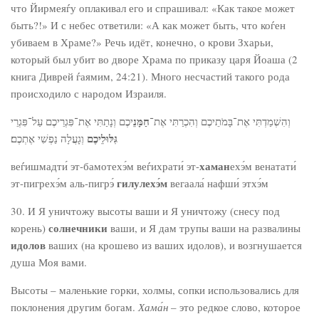
что Йирмеяѓу оплакивал его и спрашивал: «Как такое может
быть?!» И с небес ответили: «А как может быть, что ко­ѓен
убиваем в Храме?» Речь идёт, конечно, о крови Зхарьи,
который был убит во дворе Храма по приказу царя Йоаша (2
книга Диврей ѓаямим, 24:21). Много несчастий такого рода
происходило с народом Израиля.
חַמָּנֵ
וְהִשְׁמַדְתִּי אֶת־בָּמֹתֵיכֶם וְהִכְרַתִּי אֶת־
יכֶם וְנָתַתִּי אֶת־פִּגְרֵיכֶם עַל־פִּגְרֵי
גִּלּוּלֵיכֶם
וְגָעֲלָה נַפְשִׁי אֶתְכֶם׃
хаман
веѓишмадти́ эт-бамотехэ́м веѓихрати́ эт-
ехэ́м венатати́
гилулехэ́м
эт-пигрехэ́м аль-пигрэ́
вегаала́ нафши́ этхэ́м
30. И Я уничтожу высоты ваши и Я уничтожу (снесу под
солнечники
корень)
ваши, и Я дам трупы ваши на развалины
идолов
ваших (на крошево из ваших идолов), и возгнушается
душа Моя вами.
Высоты – маленькие горки, холмы, сопки использовались для
поклонения другим богам.
Хама́н
– это редкое слово, которое