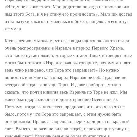
«Нет, я не скажу этого. Мои родители никогда не произносили
имя этого Бога, и я не стану его произносить». Мальчик достал
из-за пазухи какого-то маленького божка, поцеловал его и тут
же умер.
К сожалению, мы знаем, что все виды идолопоклонства стали
очень распространены в Израиле в период Первого Храма.
Это часто путает людей, которые читают Танах и говорят: «Не
могло быть такого в Израиле, как вы говорите, потому что вот
ведь ясно написано, что Тора это запрещает!» Но нужно
понимать и помнить, что народ Израиля не соблюдал или не
всегда соблюдал заповеди Торы. И даже наоборот, можно
сказать, что почти никогда весь Израиль по Торе не жил. Мы
живы благодаря милости и долготерпению Всевышнего.
Поэтому, когда вы пытаетесь предположить, что чего-то не
было, потому что Тора это запрещает, с этим нужно быть
осторожным. Правила запрещают переход дороги на красный
свет. Вы что, ни разу не видели людей, переходящих улицу на
красный свет? Израиль был ещё более бунтарским в