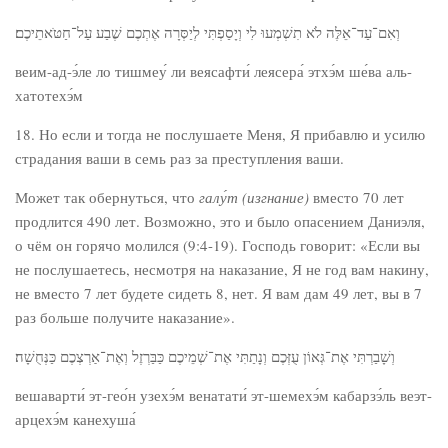
וְאִם־עַד־אֵלֶּה לֹא תִשְׁמְעוּ לִי וְיָסַפְתִּי לְיַסְּרָה אֶתְכֶם שֶׁבַע עַל־חַטֹּאתֵיכֶם׃
веим-ад-э́ле ло тишмеу́ ли веясафти́ леясера́ этхэ́м ше́ва аль-
хатотехэ́м
18. Но если и тогда не послушаете Меня, Я прибавлю и усилю
страдания ваши в семь раз за преступления ваши.
Может так обернуться, что
галу́т (изгнание)
вместо 70 лет
продлится 490 лет. Возможно, это и было опасением Даниэля,
о чём он горячо молился (9:4-19). Господь говорит: «Если вы
не послушаетесь, несмотря на наказание, Я не год вам накину,
не вместо 7 лет будете сидеть 8, нет. Я вам дам 49 лет, вы в 7
раз больше получите наказание».
וְשָׁבַרְתִּי אֶת־גְּאוֹן עֻזְּכֶם וְנָתַתִּי אֶת־שְׁמֵיכֶם כַּבַּרְזֶל וְאֶת־אַרְצְכֶם כַּנְּחֻשָׁה׃
вешаварти́ эт-гео́н узехэ́м венатати́ эт-шемехэ́м кабарзэ́ль веэт-
арцехэ́м канехуша́