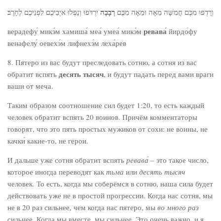
רְבָבָה
וְרָדְפוּ מִכֶּם חֲמִשָּׁה מֵאָה וּמֵאָה מִכֶּם
יִרְדֹּפוּ וְנָפְלוּ אֹיְבֵיכֶם לִפְנֵיכֶם לֶחָרֶב׃
ревава́
верадефу́ микэ́м хамиша́ меа́ умеа́ микэ́м
йирдо́фу
венафелу́ оевехэ́м лифнехэ́м леха́рев
8. Пятеро из вас будут преследовать сотню, а сотня из вас
десять тысяч
обратит вспять
, и будут падать перед вами враги
ваши от меча.
Таким образом соотношение сил будет 1:20, то есть каждый
человек обратит вспять 20 воинов. Причём комментаторы
говорят, что это пять простых мужиков от сохи: не воины, не
качки́ какие-то, не герои.
И дальше уже сотня обратит вспять
ревава́
– это такое число,
которое иногда переводят как
тьма
или
десять тысяч
человек
.
То есть, когда мы соберёмся в сотню, наша сила будет
действовать уже не в простой прогрессии. Когда нас сотня, мы
не в 20 раз сильнее, чем когда нас пятеро, мы
во много раз
сильнее. Когда мы вместе, мы сильнее. Это очень важно, и я