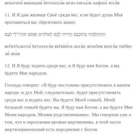
венатати́ мишкани́ бетохехэ́м вело-тигъа́ль нафши́ этхэ́м
11. И Я дам жилище Своё среди вас, и не будет душа Моя
противиться вас (брезговать вами).
וְהִתְהַלַּכְתִּי בְּתוֹכְכֶם וְהָיִיתִי לָכֶם לֵאלֹהִים וְאַתֶּם תִּהְיוּ־לִי לְעָם׃
веѓитѓалахти́ бетохехэ́м веѓайи́ти лахэ́м лелоѓим веатэ́м тиѓйю-
ли́ леа́м
12. И Я буду ходить среди вас, и Я буду вам Богом, а вы
будете Мне народом.
Господь говорит: «Я буду постоянно присутствовать в вашем
народе, и дух Мой, следовательно, будет присутствовать
среди вас и водить вас. Вы будете Моей семьёй, Моей
большой семьёй будете вы. Я буду вам Богом, а вы будете Мне
Моим народом, Моими родственниками». Мы говорили уже о
том, что в окроплении кровью жертвенника, в этой части
жертвоприношений есть породнение с Богом.