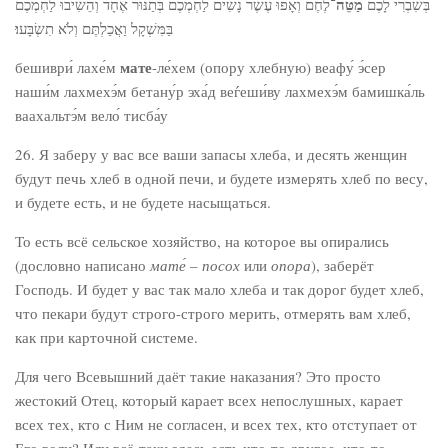
מַטֵּה
בְּשִׁבְרִי לָכֶם
־לֶחֶם וְאָפוּ עֶשֶׂר נָשִׁים לַחְמְכֶם בְּתַנּוּר אֶחָד וְהֵשִׁיבוּ לַחְמְכֶם
בַּמִּשְׁקָל וַאֲכַלְתֶּם וְלֹא תִשְׂבָּעוּ׃
мате
бешиври́ лахе́м
-ле́хем (опору хлебную) веафу́ э́сер
наши́м лахмехэ́м бетану́р эха́д веѓеши́ву лахмехэ́м бамишка́ль
ваахальтэ́м вело́ тисба́у
26. Я заберу у вас все ваши запасы хлеба, и десять женщин
будут печь хлеб в одной печи, и будете измерять хлеб по весу,
и будете есть, и не будете насыщаться.
То есть всё сельское хозяйство, на которое вы опирались
(дословно написано
мате́
–
посох
или
опора
), заберёт
Господь. И будет у вас так мало хлеба и так дорог будет хлеб,
что пекари будут строго-строго мерить, отмерять вам хлеб,
как при карточной системе.
Для чего Всевышний даёт такие наказания? Это просто
жестокий Отец, который карает всех непослушных, карает
всех тех, кто с Ним не согласен, и всех тех, кто отступает от