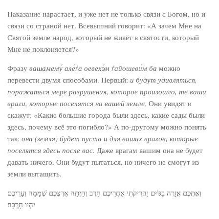
Наказание нарастает, и уже нет не только связи с Богом, но и
связи со страной нет. Всевышний говорит: «А зачем Мне на
Святой земле народ, который не живёт в святости, который
Мне не поклоняется?»
Фразу
вашамему́ але́ѓа оевехэ́м ѓайошеви́м ба
можно
перевести двумя способами. Первый:
и будут удивляться,
поражаться мере разрушения, которое произошло, те ваши
враги, которые поселятся на вашей земле.
Они увидят и
скажут: «Какие большие города были здесь, какие сады были
здесь, почему всё это погибло?» А по-другому можно понять
так:
она (земля) будет пуста и для ваших врагов, которые
поселятся здесь после вас.
Даже врагам вашим она не будет
давать ничего. Они будут пытаться, но ничего не смогут из
земли вытащить.
וְאֶתְכֶם אֱזָרֶה בַגּוֹיִם וַהֲרִיקֹתִי אַחֲרֵיכֶם חָרֶב וְהָיְתָה אַרְצְכֶם שְׁמָמָה וְעָרֵיכֶם
יִהְיוּ חָרְבָּה׃