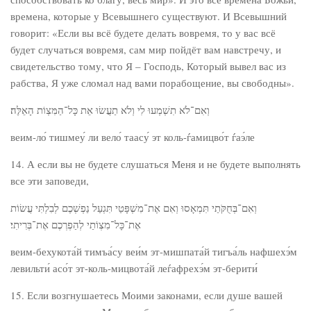
времена, которые у Всевышнего существуют. И Всевышний
говорит: «Если вы всё будете делать вовремя, то у вас всё
будет случаться вовремя, сам мир пойдёт вам навстречу, и
свидетельство тому, что Я – Господь, Который вывел вас из
рабства, Я уже сломал над вами порабощение, вы свободны».
וְאִם־לֹא תִשְׁמְעוּ לִי וְלֹא תַעֲשׂוּ אֵת כָּל־הַמִּצְוֹת הָאֵלֶּה׃
веим-ло́ тишмеу́ ли вело́ таасу́ эт коль-ѓамицво́т ѓаэ́ле
14. А если вы не будете слушаться Меня и не будете выполнять
все эти заповеди,
וְאִם־בְּחֻקֹּתַי תִּמְאָסוּ וְאִם אֶת־מִשְׁפָּטַי תִּגְעַל נַפְשְׁכֶם לְבִלְתִּי עֲשׂוֹת
אֶת־כָּל־מִצְוֹתַי לְהַפְרְכֶם אֶת־בְּרִיתִי׃
веим-бехукота́й тимъа́су веи́м эт-мишпата́й тигъа́ль нафшехэ́м
левильти́ асо́т эт-коль-мицвота́й леѓафрехэ́м эт-берити́
15. Если возгнушаетесь Моими законами, если душе вашей