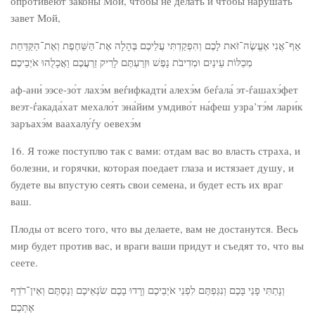
опротивеют законы Мои, чтобы не делать и чтобы нарушать
завет Мой,
אַף־אֲנִי אֶעֱשֶׂה־זֹּאת לָכֶם וְהִפְקַדְתִּי עֲלֵיכֶם בֶּהָלָה אֶת־הַשַּׁחֶפֶת וְאֶת־הַקַּדַּחַת
מְכַלּוֹת עֵינַיִם וּמְדִיבֹת נָפֶשׁ וּזְרַעְתֶּם לָרִיק זַרְעֲכֶם וַאֲכָלֻהוּ אֹיְבֵיכֶם׃
аф-ани́ ээсе-зо́т лахэ́м веѓифкадти́ алехэ́м беѓала́ эт-ѓашахэ́фет
веэт-ѓакада́хат мехало́т эна́йим умдиво́т на́феш узра’тэ́м лари́к
заръахэ́м ваахалу́ѓу оевехэ́м
16. Я тоже поступлю так с вами: отдам вас во власть страха, и
болезни, и горячки, которая поедает глаза и истязает душу, и
будете вы впустую сеять свои семена, и будет есть их враг
ваш.
Плоды от всего того, что вы делаете, вам не достанутся. Весь
мир будет против вас, и враги ваши придут и съедят то, что вы
сеете.
וְנָתַתִּי פָנַי בָּכֶם וְנִגַּפְתֶּם לִפְנֵי אֹיְבֵיכֶם וְרָדוּ בָכֶם שֹׂנְאֵיכֶם וְנַסְתֶּם וְאֵין־רֹדֵף
אֶתְכֶם׃