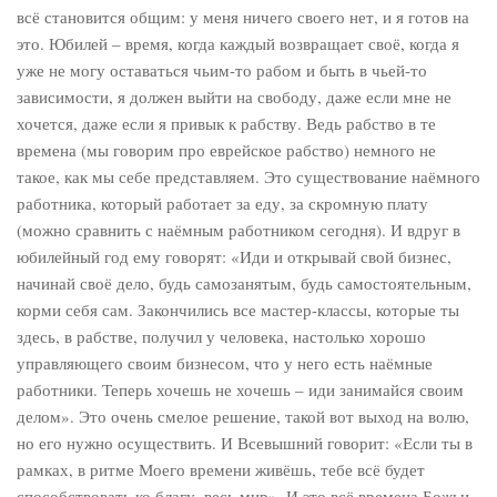
всё становится общим: у меня ничего своего нет, и я готов на
это. Юбилей – время, когда каждый возвращает своё, когда я
уже не могу оставаться чьим-то рабом и быть в чьей-то
зависимости, я должен выйти на свободу, даже если мне не
хочется, даже если я привык к рабству. Ведь рабство в те
времена (мы говорим про еврейское рабство) немного не
такое, как мы себе представляем. Это существование наёмного
работника, который работает за еду, за скромную плату
(можно сравнить с наёмным работником сегодня). И вдруг в
юбилейный год ему говорят: «Иди и открывай свой бизнес,
начинай своё дело, будь самозанятым, будь самостоятельным,
корми себя сам. Закончились все мастер-классы, которые ты
здесь, в рабстве, получил у человека, настолько хорошо
управляющего своим бизнесом, что у него есть наёмные
работники. Теперь хочешь не хочешь – иди занимайся своим
делом». Это очень смелое решение, такой вот выход на волю,
но его нужно осуществить. И Всевышний говорит: «Если ты в
рамках, в ритме Моего времени живёшь, тебе всё будет
способствовать ко благу, весь мир». И это всё времена Божьи,