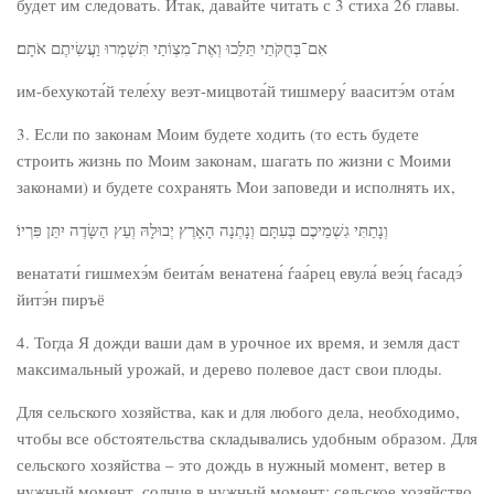
будет им следовать. Итак, давайте читать с 3 стиха 26 главы.
אִם־בְּחֻקֹּתַי תֵּלֵכוּ וְאֶת־מִצְוֹתַי תִּשְׁמְרוּ וַעֲשִׂיתֶם אֹתָם׃
им-бехукота́й теле́ху веэт-мицвота́й тишмеру́ вааситэ́м ота́м
3. Если по законам Моим будете ходить (то есть будете
строить жизнь по Моим законам, шагать по жизни с Моими
законами) и будете сохранять Мои заповеди и исполнять их,
וְנָתַתִּי גִשְׁמֵיכֶם בְּעִתָּם וְנָתְנָה הָאָרֶץ יְבוּלָהּ וְעֵץ הַשָּׂדֶה יִתֵּן פִּרְיוֹ׃
венатати́ гишмехэ́м беита́м венатена́ ѓаа́рец евула́ веэ́ц ѓасадэ́
йитэ́н пиръё
4. Тогда Я дожди ваши дам в урочное их время, и земля даст
максимальный урожай, и дерево полевое даст свои плоды.
Для сельского хозяйства, как и для любого дела, необходимо,
чтобы все обстоятельства складывались удобным образом. Для
сельского хозяйства – это дождь в нужный момент, ветер в
нужный момент, солнце в нужный момент: сельское хозяйство