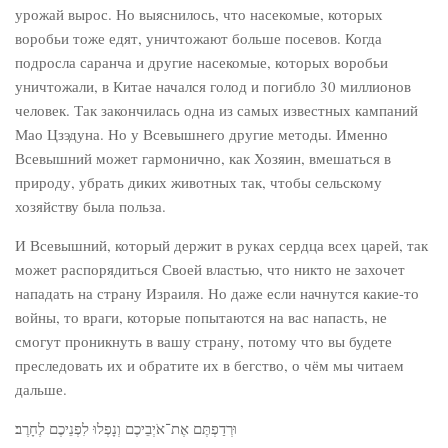
урожай вырос. Но выяснилось, что насекомые, которых
воробьи тоже едят, уничтожают больше посевов. Когда
подросла саранча и другие насекомые, которых воробьи
уничтожали, в Китае начался голод и погибло 30 миллионов
человек. Так закончилась одна из самых известных кампаний
Мао Цзэдуна. Но у Всевышнего другие методы. Именно
Всевышний может гармонично, как Хозяин, вмешаться в
природу, убрать диких животных так, чтобы сельскому
хозяйству была польза.
И Всевышний, который держит в руках сердца всех царей, так
может распорядиться Своей властью, что никто не захочет
нападать на страну Израиля. Но даже если начнутся какие-то
войны, то враги, которые попытаются на вас напасть, не
смогут проникнуть в вашу страну, потому что вы будете
преследовать их и обратите их в бегство, о чём мы читаем
дальше.
וּרְדַפְתֶּם אֶת־אֹיְבֵיכֶם וְנָפְלוּ לִפְנֵיכֶם לֶחָרֶב׃