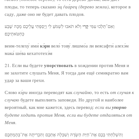
плоды, то теперь сказано
э́ц ѓаа́рец
(дерево земли)
, которое в
саду, даже оно не будет давать плодов.
קֶרִי
וְאִם־תֵּלְכוּ עִמִּי
וְלֹא תֹאבוּ לִשְׁמֹעַ לִי וְיָסַפְתִּי עֲלֵיכֶם מַכָּה שֶׁבַע
כְּחַטֹּאתֵיכֶם׃
кэ́ри
веим-телеху́ ими́
вело́ тову́ лишмо́а ли веясафти́ алехэ́м
мака́ ше́ва кехатотехэ́м
упорствовать
21. Если вы будете
в хождении против Меня и
не захотите слушать Меня, Я тогда дам ещё семикратно вам
удар за ваши грехи.
Слово
кэ́ри
иногда переводят как
случайно
, то есть
от случая к
случаю
будете выполнять заповеди. Но другой и наиболее
вероятный, как мне кажется, здесь перевод:
если вы
упорно
будете ходить против Меня, если вы будете отдаляться от
Меня
.
וְהִשְׁלַחְתִּי בָכֶם אֶת־חַיַּת הַשָּׂדֶה וְשִׁכְּלָה אֶתְכֶם וְהִכְרִיתָה אֶת־בְּהֶמְתְּכֶם