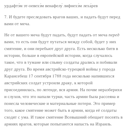
урдафтэ́м эт-оевехэ́м венафелу́ лифнехэ́м леха́рев
7. И будете преследовать врагов ваших, и падать будут перед
вами от меча.
Не от вашего меча будут падать, будут падать от меча
перед
вами, то есть они будут путаться между собой, будет у них
смятение, и они перебьют друг друга. Есть несколько битв в
истории, больше в европейской истории, когда случалось
такое, что в тумане или спьяну солдаты дрались и побивали
друг друга. Во время австрийско-турецкой войны у города
Карансебеш 17 сентября 1788 года несколько напившихся
австрийских солдат устроили драку, к которой
присоединилась, по легенде, вся армия. На почве неразберихи
и слухов, что это напали турки, часть армии была рассеяна и
понесла человеческие и материальные потери. Это пример
того, какое смятение может быть в армии, когда её солдаты
сходят с ума. И такое смятение Всевышний обещает посеять в
армиях врагов, которые попытаются напасть на Израиль.