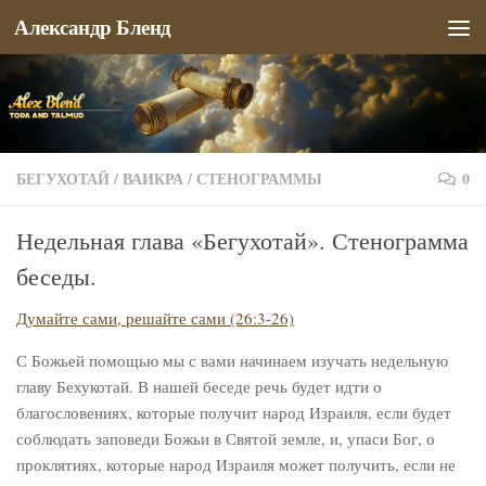
Александр Бленд
Перейти к содержимому
БЕГУХОТАЙ
/
ВАИКРА
/
СТЕНОГРАММЫ
0
Недельная глава «Бегухотай». Стенограмма
беседы.
Думайте сами, решайте сами (26:3-26)
С Божьей помощью мы с вами начинаем изучать недельную
главу Бехукотай. В нашей беседе речь будет идти о
благословениях, которые получит народ Израиля, если будет
соблюдать заповеди Божьи в Святой земле, и, упаси Бог, о
проклятиях, которые народ Израиля может получить, если не