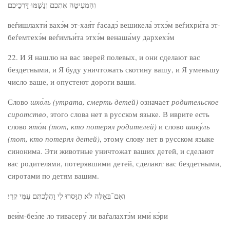
וְהִמְעִיטָה אֶתְכֶם וְנָשַׁמּוּ דַּרְכֵיכֶם׃
веѓишлахти́ вахэ́м эт-хая́т ѓасадэ́ вешикела́ этхэ́м веѓихри́та эт-
беѓемтехэ́м веѓимъи́та этхэ́м венаша́му дархехэ́м
22. И Я нашлю на вас зверей полевых, и они сделают вас
бездетными, и Я буду уничтожать скотину вашу, и Я уменьшу
число ваше, и опустеют дороги ваши.
Слово
шхо́ль (утрата, смерть детей)
означает
родительское
сиротство
, этого слова нет в русском языке. В иврите есть
слово
я
то́м
(тот, кто потерял родителей)
и слово
шаку́ль
(тот, кто потерял детей)
, этому слову нет в русском языке
синонима. Эти животные уничтожат ваших детей, и сделают
вас родителями, потерявшими детей, сделают вас бездетными,
сиротами по детям вашим.
וְאִם־בְּאֵלֶּה לֹא תִוָּסְרוּ לִי וַהֲלַכְתֶּם עִמִּי קֶרִי׃
веи́м-беэ́ле ло тивасеру́ ли ваѓалахтэ́м ими́ кэ́ри