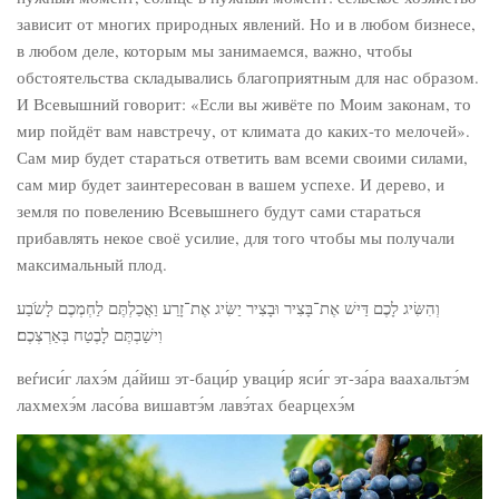
зависит от многих природных явлений. Но и в любом бизнесе,
в любом деле, которым мы занимаемся, важно, чтобы
обстоятельства складывались благоприятным для нас образом.
И Всевышний говорит: «Если вы живёте по Моим законам, то
мир пойдёт вам навстречу, от климата до каких-то мелочей».
Сам мир будет стараться ответить вам всеми своими силами,
сам мир будет заинтересован в вашем успехе. И дерево, и
земля по повелению Всевышнего будут сами стараться
прибавлять некое своё усилие, для того чтобы мы получали
максимальный плод.
וְהִשִּׂיג לָכֶם דַּיִשׁ אֶת־בָּצִיר וּבָצִיר יַשִּׂיג אֶת־זָרַע וַאֲכַלְתֶּם לַחְמְכֶם לָשֹׂבַע
וִישַׁבְתֶּם לָבֶטַח בְּאַרְצְכֶם׃
веѓиси́г лахэ́м да́йиш эт-баци́р уваци́р яси́г эт-за́ра ваахальтэ́м
лахмехэ́м ласо́ва вишавтэ́м лавэ́тах беарцехэ́м