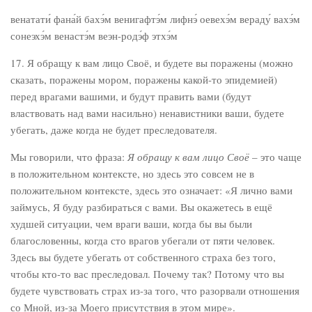
венатати́ фана́й бахэ́м венигафтэ́м лифнэ́ оевехэ́м вераду́ вахэ́м
сонеэхэ́м венастэ́м веэн-родэ́ф этхэ́м
17. Я обращу к вам лицо Своё, и будете вы поражены (можно
сказать, поражены мором, поражены какой-то эпидемией)
перед врагами вашими, и будут править вами (будут
властвовать над вами насильно) ненавистники ваши, будете
убегать, даже когда не будет преследователя.
Мы говорили, что фраза:
Я обращу к вам лицо Своё
– это чаще
в положительном контексте, но здесь это совсем не в
положительном контексте, здесь это означает: «Я лично вами
займусь, Я буду разбираться с вами. Вы окажетесь в ещё
худшей ситуации, чем враги ваши, когда бы вы были
благословенны, когда сто врагов убегали от пяти человек.
Здесь вы будете убегать от собственного страха без того,
чтобы кто-то вас преследовал. Почему так? Потому что вы
будете чувствовать страх из-за того, что разорвали отношения
со Мной, из-за Моего присутствия в этом мире».