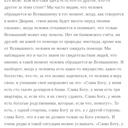
Его воли? Или всё-таки здесь есть что-то другое, что-то
другое за этим стоит? Мы часто видим, что человек
обращается ко Всевышнему в тот момент, когда, как говорится
в книге Дварим, «твоя жизнь будет висеть перед твоими
глазами», когда человек отчаивается и понимает, что только
Всевышний может ему помочь. Нет ни банковского счёта, ни
друзей, ни какой-то помощи от природы: ниоткуда, кроме как
от Всевышнего, человек не может ожидать помощи. Мы
наблюдаем это и часто знаем по свидетельствам людей, что
именно в такой момент человек обращается ко Всевышнему. И
наоборот, когда у человека есть какое-то имущество, какое-то
богатство, что-то, за что можно зацепиться, то человек и веру
свою, и упование своё направляет на это: «Слава Богу, у меня
есть сто тысяч долларов в банке. Слава Богу, у меня есть три
квартиры, и, если что, я их смогу сдавать. Слава Богу, у меня
есть богатые родственники, которые, если что, помогут». То
есть, с одной стороны, слава Богу за это, а с другой стороны,
слава Богу, что я уже не должен только на Бога уповать. И
очень редко в такой ситуации можно услышать: «Слава Богу, у