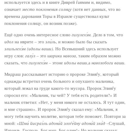
используется здесь и в книге Диврей ѓаямим и, видимо,
означает
место поклонения солнцу
(хотя нет данных, что во
времена дарования Торы в Израиле существовал культ
поклонения солнцу, он возник позже).
Ещё одно очень интересное слово
гилулехэ́м.
Дело в том, что
идол
на иврите – это
эли́ль
, и можно было бы сказать
элильлехэ́м (идолы ваши)
. Но Всевышний здесь использует
игру слов:
галу́л
– это
шарики навоза
, таким образом можно
сказать, что
гилулехэ́м –
этоне
идолы ваши
,а
навозобоги ваши.
Мидраш рассказывает историю о пророке Элияѓу, который
однажды встретил очень больного и опухшего мальчика,
который лежал на груде какого-то мусора. Пророк Элияѓу
спросил его: «Мальчик, ты чей? У тебя есть родители?» И
мальчик ответил: «Нет, у меня никого не осталось. Я тут один,
и мне страшно». И пророк Элияѓу сказал ему: «Мальчик, я
могу тебя научить молитве, которая тебе поможет. Повтори за
мной: «
Шма́ йисраэ́ль адона́й элоѓе́йну адона́й эха́д
–Слушай,
Израиль, Господь, Бог наш, Бог один!» Но мальчик сказал: