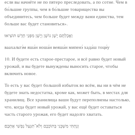
если вы начнёте не по пятеро преследовать, а по сотне. Чем в
бо́льшие группы, чем в бо́льшие товарищества вы
объединитесь, чем больше будет между вами единства, тем
больше вас будет становиться».
וַאֲכַלְתֶּם יָשָׁן נוֹשָׁן וְיָשָׁן מִפְּנֵי חָדָשׁ תּוֹצִיאוּ׃
ваахальтэ́м яша́н ноша́н веяша́н мипенэ́ хада́ш тоци́у
10. И будете есть старое-престарое, и всё равно будет новый
урожай, и вы будете вынуждены выносить старое, чтобы
включить новое.
То есть у вас будет большой избыток во всём, вы ни в чём не
будете знать недостатка, кроме как, может быть, в местах для
хранилищ. Все хранилища ваши будут переполнены настолько,
что, когда будет новый урожай, у вас ещё будет оставаться
часть старого урожая, его будет надолго хватать.
וְנָתַתִּי מִשְׁכָּנִי בְּתוֹכְכֶם וְלֹא־תִגְעַל נַפְשִׁי אֶתְכֶם׃