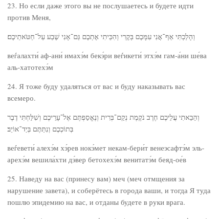
23. Но если даже этого вы не послушаетесь и будете идти
против Меня,
וְהָלַכְתִּי אַף־אֲנִי עִמָּכֶם בְּקֶרִי וְהִכֵּיתִי אֶתְכֶם גַּם־אָנִי שֶׁבַע עַל־חַטֹּאתֵיכֶם׃
веѓалахти́ аф-ани́ имахэ́м бекэ́ри веѓикети́ этхэ́м гам-а́ни ше́ва
аль-хатотехэ́м
24. Я тоже буду удаляться от вас и буду наказывать вас
всемеро.
וְהֵבֵאתִי עֲלֵיכֶם חֶרֶב נֹקֶמֶת נְקַם־בְּרִית וְנֶאֱסַפְתֶּם אֶל־עָרֵיכֶם וְשִׁלַּחְתִּי דֶבֶר
בְּתוֹכְכֶם וְנִתַּתֶּם בְּיַד־אוֹיֵב׃
веѓевети́ алехэ́м хэ́рев нокэ́мет некам-бери́т венеэсафтэ́м эль-
арехэ́м вешила́хти дэ́вер бетохехэ́м венитатэ́м беяд-ое́в
25. Наведу на вас (принесу вам) меч (меч отмщения за
нарушение завета), и соберётесь в города ваши, и тогда Я туда
пошлю эпидемию на вас, и отданы будете в руки врага.