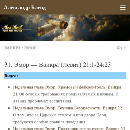
Александр Бленд
Перейти к содержимому
ВАИКРА
/
ЭМОР
0
31. Эмор — Ваикра (Левит) 21:1-24:23
Видео:
Недельная глава Эмор. Храмовый фейсконтроль. Ваикра
21
Об особых требованиях предъявляемых к коэнам. И
давних проблемах воспитания.
Недельная глава Эмор. Техника Безопасности. Ваикра 22
О том, что за Царским столом и при дворе Царя,
требуются особые правила поведения.
Недельная глава Эмор. Праздники год за годом. Ваикра 23