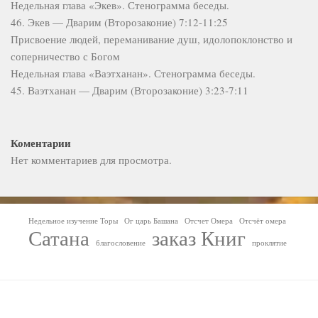
Недельная глава «Экев». Стенограмма беседы.
46. Экев — Дварим (Второзаконие) 7:12-11:25
Присвоение людей, переманивание душ, идолопоклонство и
соперничество с Богом
Недельная глава «Ваэтханан». Стенограмма беседы.
45. Ваэтханан — Дварим (Второзаконие) 3:23-7:11
Коментарии
Нет комментариев для просмотра.
Недельное изучение Торы
Ог царь Башана
Отсчет Омера
Отсчёт омера
Сатана
заказ Книг
благословение
проклятие