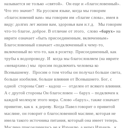
называется не только «святой». Он еще и «благословенный».
Что это значит? На русском языке, когда мы говорим
«благословений вам» мы говорим им «благие слова», имея в
виду: долгих лет жизни вам, здоровья вам и.т.д. Мы говорим
«барух»
что-то благое, доброе. В отличие от этого, слово
на
иврите означает «быть присоединенным, включенным»
Благословенный означает «подключенный к чему-то,
включенный во что-то, как в розетку. Присоединенный, как
трубы к водопроводу. И когда мы благословляем (на иврите
«мевархим») мы просим подключить человека ко
Всевышнему. Просим о том чтобы он получал больше света,
больше изобилия, больше влияния от Всевышнего. Бог, с
одной стороны Свят – кадош — отделен от всякого влияния.
А с другой стороны Он благословен — барух – подключен к
каждой молекуле этого мира. Слово «барух», также означает
привитие, как к к дереву. Когда Павел говорит о привитой
маслине, он говорит о благословенной маслине, которая не
имела такого источника питания, который она имеет теперь.
Маслина присоединилась не к Израилю, а через Израиль, к