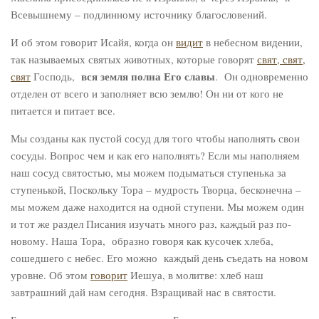
Всевышнему – подлинному источнику благословений.
И об этом говорит Исайя, когда он
видит
в небесном видении,
так называемых святых животных, которые говорят
свят, свят,
вся земля полна Его славы
свят
Господь,
. Он одновременно
отделен от всего и заполняет всю землю! Он ни от кого не
питается и питает все.
Мы созданы как пустой сосуд для того чтобы наполнять свои
сосуды. Вопрос чем и как его наполнять? Если мы наполняем
наш сосуд святостью, мы можем подыматься ступенька за
ступенькой, Поскольку Тора – мудрость Творца, бесконечна –
мы можем даже находится на одной ступени. Мы можем один
и тот же раздел Писания изучать много раз, каждый раз по-
новому. Наша Тора, образно говоря как кусочек хлеба,
сошедшего с небес. Его можно каждый день съедать на новом
уровне. Об этом
говорит
Иешуа, в молитве: хлеб наш
завтрашний дай нам сегодня. Взращивай нас в святости.