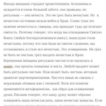
Иногда женщина страдает кровотечением, болезненна и
нуждается в очень большой заботе, она праведна, но
ритуальна — она нечиста. Это не грех быть нечистым. Но в
нечистом состоянии нельзя войти в Храм. Слово тума это
наличие нечистоты и, скверны, она приходит туда где исчезает
святость. Поэтому говорят, что когда мы откладываем Святую
Книгу (любую боговдохновенную книгу), наши руки стали
нечистыми, потому что они были на святом служении, мы
остановились и стало все нечистым. Это осквернение. Не грех
не быть не чистым, грех входить нечистым в Храм.
Беременная женщина ритуально чистая если окунулась в
микву
, она прошла очищение и чиста. Любой предмет может
быть ритуально чистым. Нож может быть чистым, которым
приносят жертвоприношения. Чистота никак не связана с
моральным обликом или с гигиеной. Хотя эти понятия
применяются метафорически, как образ для осквернения
души, Писание говорит, что нашу душу может образно
осквернять наша нечистая речь, наши нечистые замыслы. Если
мы говорим с точки зрения закона, то чистота и нечистота не