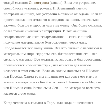
толкуй сказано:
Он построил
(ваявин). Бина это устроение,
способность устроять, рожать. И Всевышний именно
построил
устроена
женщину, она
в отличие от Адама. Если то
просто слеплен из земли, то в создание женщины изначально
вложено больше мудрости чем в мужчину. Она более сложная,
конструкция
более тонкая и нежная
. И вот женщина
вскармливает нас и это вскармливание — связь с пищей,
получение материального благословения, через мать,
продолжается всю нашу жизнь. Все что связано с человеком в
материальном мире: здоровье его, благосостояние его – все
связано с матерью. Все молитвы за здоровье и благосостояние,
произносятся «по-матчеству» , нет отчества для живого
человека в этом смысле. Если мы хотим молиться за Шимона
или Йосефа, Хаима то мы спрашиваем как зовут его маму и
молимся говоря: пусть Бог благословит Шимона сына Мариям
или Шимона сына Ривки, сына Леи — по-матери во всем что
касается этого мира.
Когда человека вызывают к Торе, или когда он исполняет