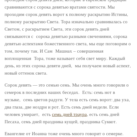
сравниваются с сорока девятью вратами святости. Мы
проходим сорок девять ворот к полному раскрытию Истины,
полному раскрытию Света. Тора изначально сравнивалась со
Светом, с раскрытием Света, эти сорок девять дней
связываются с сорока девятью разными свечениями, сорока
девятью аспектами божественного света, мы еще поговорим о
том, почему так. И Сам Машиах – совершенная
воплощенная Тора, тоже называет себя свет миру. Каждый
день, из этих сорока девяти дней, мы получаем новый аспект,
новый оттенок света.
Сорок девять — это семью семь. Мы очень много говорили о
семерок в последних наших беседах. Есть: семь нот в
музыке, семь цветов радуги. У тела есть семь ворот: два уха,
два глаза, две ноздри и рот. Есть семь дней недели. Если
человек умирает, есть
семь дней траура
, есть семь дней
Песаха, семь дней праздника кущей, праздника Суккот.
Евангелие от Иоанна тоже очень много говорит о семерке.