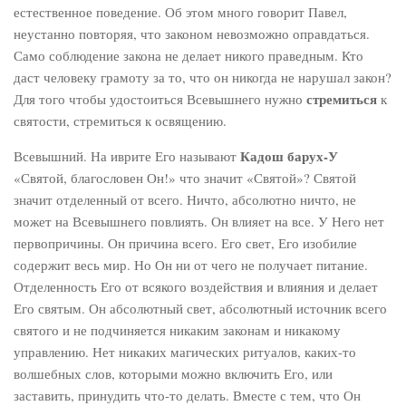
естественное поведение. Об этом много говорит Павел,
неустанно повторяя, что законом невозможно оправдаться.
Само соблюдение закона не делает никого праведным. Кто
даст человеку грамоту за то, что он никогда не нарушал закон?
стремиться
Для того чтобы удостоиться Всевышнего нужно
к
святости, стремиться к освящению.
Кадош барух-У
Всевышний. На иврите Его называют
«Святой, благословен Он!» что значит «Святой»? Святой
значит отделенный от всего. Ничто, абсолютно ничто, не
может на Всевышнего повлиять. Он влияет на все. У Него нет
первопричины. Он причина всего. Его свет, Его изобилие
содержит весь мир. Но Он ни от чего не получает питание.
Отделенность Его от всякого воздействия и влияния и делает
Его святым. Он абсолютный свет, абсолютный источник всего
святого и не подчиняется никаким законам и никакому
управлению. Нет никаких магических ритуалов, каких-то
волшебных слов, которыми можно включить Его, или
заставить, принудить что-то делать. Вместе с тем, что Он