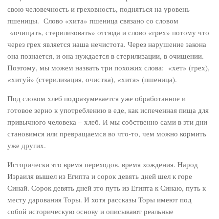
свою человечность и греховность, подняться на уровень
пшеницы. Слово «хита» пшеница связано со словом
«очищать, стерилизовать» отсюда и слово «грех» потому что
через грех является наша нечистота. Через нарушение закона
она познается, и она нуждается в стерилизации, в очищении.
Поэтому, мы можем назвать три похожих слова: «хет» (грех),
«хитуй» (стерилизация, очистка), «хита» (пшеница).
Под словом хлеб подразумевается уже обработанное и
готовое зерно к употреблению в еде, как испеченная пища для
привычного человека – хлеб. И мы собственно сами в эти дни
становимся или превращаемся во что-то, чем можно кормить
уже других.
Исторически это время переходов, время хождения. Народ
Израиля вышел из Египта и сорок девять дней шел к горе
Синай. Сорок девять дней это путь из Египта к Синаю, путь к
месту дарования Торы. И хотя рассказы Торы имеют под
собой историческую основу и описывают реальные