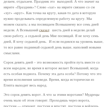
делаем, отдыхаем. Праздник это выходной. А что значит на
иврите «Праздник»? Слово «хаг» на иврите связано со см
«хуг» «круг». Как точка на кругу, какая-то дата в которую
нужно проделывать определенную работу на кругу. Мы
можем сказать: а мы посвящаем Всевышнему все семь дней
недели. А Всевышний
сказал
: шесть дней в неделю делай
свою работу, а седьмой день Мне посвящай. Я не хочу семь
дней, Я хочу седьмой день. И если поднялся на уровень выше,
то все равно поднимай седьмой день выше, наполняй новыми
смыслами.
Сорок девять дней – это возможность пройти путь вместе со
всем народом, во время в которое желает Всевышний, когда
есть особая подмога. Почему эта дата особа? Потому что это
время исполнения заповеди. Время, когда исторически из
Египта выходит весь народ.
Это сорок девять ворот. А что за этими воротами? Мудрецы
очень мало об этом говорят. Проходишь через ворота,
постучи — откроют, постучи и впустят, постучи и войдешь.