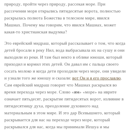
природу, пройти через природу, рассекая море. При
рассечении моря открылись пятидесятые ворота, полностью
раскрылась полнота Божества в телесном мире, явился
Машиах. Почему мы говорим, что явился Машиах, может
какая-то христианская выдумка?
Это еврейский мидраш, который рассказывает о том, что когда
детей бросали в реку Нил, вода выбрасывала их на сушу и они
выходили из реки. И там был некто в облике юноши, который
приходил и кормил этих детей. Он давал им с пальца своего
сосать молоко и когда дети проходили через море, они увидели
и узнали того же юношу и сказали:
вот Он и я его прославлю
.
Сам еврейский мидраш говорит что Машиах раскрылся во
ям
время перехода через море. Слово «
» «море» на иврите
означает пятьдесят, раскрытие пятидесятых ворот, излияние в
пятидесятницу духа, преодоление духовного над
материальным в этом мире. И это дар Всевышнего, который
раскрывается для нас на переходе через море, который
раскрывался для нас, когда мы принимали Иешуа и мы