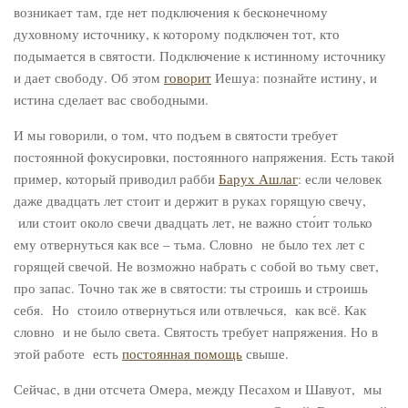
возникает там, где нет подключения к бесконечному
духовному источнику, к которому подключен тот, кто
подымается в святости. Подключение к истинному источнику
и дает свободу. Об этом
говорит
Иешуа: познайте истину, и
истина сделает вас свободными.
И мы говорили, о том, что подъем в святости требует
постоянной фокусировки, постоянного напряжения. Есть такой
пример, который приводил рабби
Барух Ашлаг
: если человек
даже двадцать лет стоит и держит в руках горящую свечу,
или стоит около свечи двадцать лет, не важно сто́ит только
ему отвернуться как все – тьма. Словно не было тех лет с
горящей свечой. Не возможно набрать с собой во тьму свет,
про запас. Точно так же в святости: ты строишь и строишь
себя. Но стоило отвернуться или отвлечься, как всё. Как
словно и не было света. Святость требует напряжения. Но в
этой работе есть
постоянная помощь
свыше.
Сейчас, в дни отсчета Омера, между Песахом и Шавуот, мы