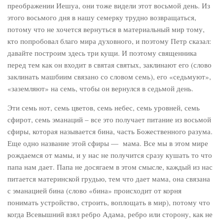
преображении Иешуа, они тоже видели этот восьмой день. Из
этого восьмого дня в нашу семерку трудно возвращаться,
потому что не хочется вернуться в материальный мир тому,
кто попробовал благо мира духовного, и поэтому Петр сказал:
давайте построим здесь три кущи. И поэтому священника
перед тем как он входит в святая святых, заклинают его (слово
заклинать машбиим связано со словом семь), его «седьмуют»,
«заземляют» на семь, чтобы он вернулся в седьмой день.
Эти семь нот, семь цветов, семь небес, семь уровней, семь
сфирот, семь эманаций – все это получает питание из восьмой
сфиры, которая называется бина, часть Божественного разума.
Еще одно название этой сфиры — мама. Все мы в этом мире
рождаемся от мамы, и у нас не получится сразу кушать то что
папа нам дает. Папа не досягаем в этом смысле, каждый из нас
питается материнской грудью, тем что дает мама, она связана
с эманацией бина (слово «бина» происходит от корня
понимать устройство, строить, воплощать в мир), потому что
когда Всевышний взял ребро Адама, ребро или сторону, как не