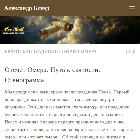
Александр Бленд
Перейти к содержимому
ЕВРЕЙСКАЯ ТРАДИЦИЯ
/
ОТСЧЁТ ОМЕРА
0
Отсчет Омера. Путь к святости.
Стенограмма
Мы находимся с вами сразу после праздника Песах. Первый
день праздника только миновал, и мы сейчас внутри
праздника. Эти дни называются «
холь амоэд
» или праздники
будней. Они длятся с первого по седьмой день праздника
Песах и начиная с вечера первого праздничного дня у нас
существует заповедь, которая на иврите называется «сфират а-
омер» или «
отсчет омера
». Об этой заповеди мы читаем в