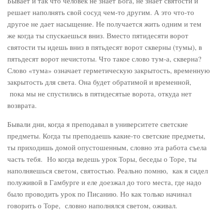
Бывает и так что человек не знает Бога, не знает святости и
решает наполнять свой сосуд чем-то другим. А это что-то
другое не дает насыщение. Не получается жить одним и тем
же когда ты спускаешься вниз. Вместо пятидесяти ворот
святости ты идешь вниз в пятьдесят ворот скверны (тумы), в
пятьдесят ворот нечистоты. Что такое слово тум-а, скверна?
Слово «тума» означает герметическую закрытость, временную
закрытость для света. Она будет обратимой и временной,
пока мы не спустились в пятидесятые ворота, откуда нет
возврата.
Бывали дни, когда я преподавал в университете светские
предметы. Когда ты преподаешь какие-то светские предметы,
ты приходишь домой опустошенным, словно эта работа съела
часть тебя. Но когда ведешь урок Торы, беседы о Торе, ты
наполняешься светом, святостью. Реально помню, как я сидел
полуживой в Гамбурге и еле доезжал до того места, где надо
было проводить урок по Писанию. Но как только начинал
говорить о Торе, словно наполнялся светом, оживал.