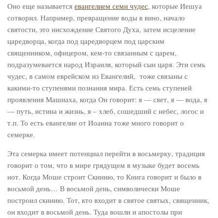
Оно еще называется
евангелием семи чудес
, которые Иешуа
сотворил. Например, превращение воды в вино, начало
святости, это нисхождение Святого Духа, затем исцеление
царедворца, когда под царедворцем под царским
священником, офицером, кем-то связанным с царем,
подразумевается народ Израиля, который сын царя. Эти семь
чудес, в самом еврейском из Евангелий, тоже связаны с
какими-то ступенями познания мира. Есть семь ступеней
проявления Машиаха, когда Он говорит: я — свет, я — вода, я
— путь, истина и жизнь, я – хлеб, сошедший с небес, логос и
т.п. То есть евангелие от Иоанна тоже много говорит о
семерке.
Эта семерка имеет потенциал перейти в восьмерку, традиция
говорит о том, что в мире грядущем в музыке будет восемь
нот. Когда Моше строит Скинию, то Книга говорит и было в
восьмой день… В восьмой день, символически Моше
построил скинию. Тот, кто входит в святое святых, священник,
он входит в восьмой день. Туда вошли и апостолы при