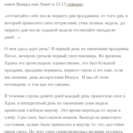
книге Ваикра или Левит в 23:15
говорит
:
«отсчитайте себе после первого дня праздников, от того дня, в
который приносите сноп потрясания, семь полных недель, до
первого дня после седьмой недели отсчитайте пятьдесят
дней…»
О чем здесь идет речь? В первый день по окончании праздника
Песах, вечером срезали первый сноп пшеницы. Во времена
Храма это происходило торжественно, это был большой
праздник, праздник первинок, первого снопа и это еще, если
мы помним, день воскресения Иешуа. И мы об этом
поговорим, о том как это связано.
В течении сорока девяти дней каждый день приносили сноп в
Храм, в пятидесятый день по окончании семи недель
приносили хлебную жертву. Это время перехода от зерна к
хлебу. Сам сноп, был снопом ячменя. Выходя из животного
состояния, нужно было приносить в жертву то, что достойно
пищи скота. Но этот сноп символизировал желание осознать