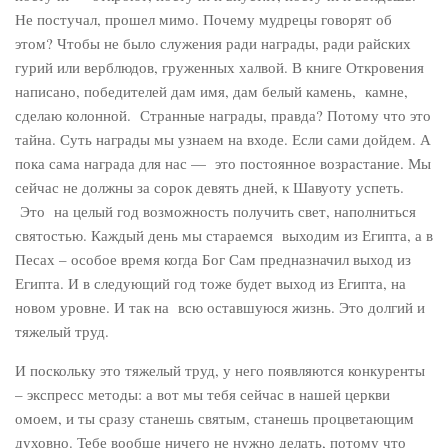
Не постучал, прошел мимо. Почему мудрецы говорят об
этом? Чтобы не было служения ради награды, ради райских
гурий или верблюдов, груженных халвой. В книге Откровения
написано, победителей дам имя, дам белый камень, камне,
сделаю колонной. Странные награды, правда? Потому что это
тайна. Суть награды мы узнаем на входе. Если сами дойдем. А
пока сама награда для нас — это постоянное возрастание. Мы
сейчас не должны за сорок девять дней, к Шавуоту успеть.
Это на целый год возможность получить свет, наполниться
святостью. Каждый день мы стараемся выходим из Египта, а в
Песах – особое время когда Бог Сам предназначил выход из
Египта. И в следующий год тоже будет выход из Египта, на
новом уровне. И так на всю оставшуюся жизнь. Это долгий и
тяжелый труд.
И поскольку это тяжелый труд, у него появляются конкуренты
– экспресс методы: а вот мы тебя сейчас в нашей церкви
омоем, и ты сразу станешь святым, станешь процветающим
духовно. Тебе вообще ничего не нужно делать, потому что