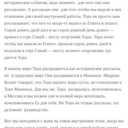
исторические события, надо помнить для чего они нам
рассказаны. А рассказан они для того чтобы мы видели в них
основание для своей внутренней работы. Тора не просто нам
рассказывает, что кто-то когда-то вышел из Египта и пошел.
Сорок девять дней шел и на сорок девятый день дошел —
пришел к горе Синай – месту получения Торы. Тора хочет
чтобы мы вышли из Египта, прошли сорок девять дней и
подошли к горе Синай — месту полного откровения, где
дается Тора.
В нашем мире Тора раскрывается как исторические рассказы,
но в грядущем мире Она раскрывается в Машиахе. Мидраш
Коэлет говорит, что Тора нашего мира суета, по отношению к
Торе Машиаха. Для нас же. Тора раскрылась, вочеловечилась
в Мессию и мы можем уже в полной мере воплощать,
вочеловечивать Ее для себя. Но Тора не только рассказы, это
духовное руководство.
Вот мы находимся с вами на таком внутреннем этапе, когда мы
проходим сорок девять дней, которые в еврейской традиции