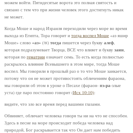
можем войти. Пятидесятые ворота это полная святость и
связано с тем что при жизни человек этого достигнуть никак
не может.
Когда Моше и народ Израиля переходили через море во время
выхода из Египта, Тора говорит и
тогда воспел Моше
«аз яшир
«аз»
тогда
алеф
Моше» слово
(אז)
пишется через букву
,
заин
которая подразумевает Творца, ВСЕ что влияет и букву
,
которая по
гематрии
означает семь. То есть когда полностью
раскрылось влияние Всевышнего в этом мире, тогда Моше
воспел. Мы говорили в прошлый раз о то что Моше заикается,
потому что он не может противостоять обличениям фараона,
пэ-ра
мы говорили об этом в уроке о Песахе (фараон-
-злые
уста) где паро постоянно говорит (
Исх 10:10)
:
видите, что зло все время перед вашими глазами.
Обвиняет, обличает человека говоря ты ни на что не способен.
Здесь в песне на море происходит победа человека над
природой, Бог раскрывается так что Он дает нам победить